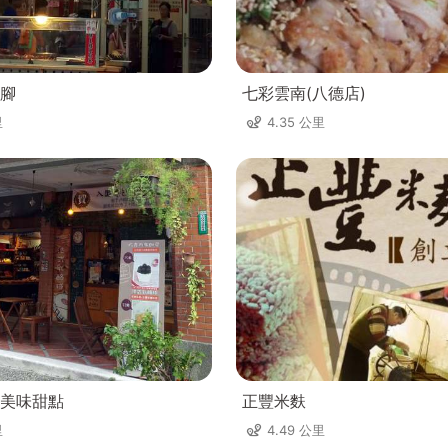
腳
七彩雲南(八德店)
里
4.35 公里
美味甜點
正豐米麩
里
4.49 公里