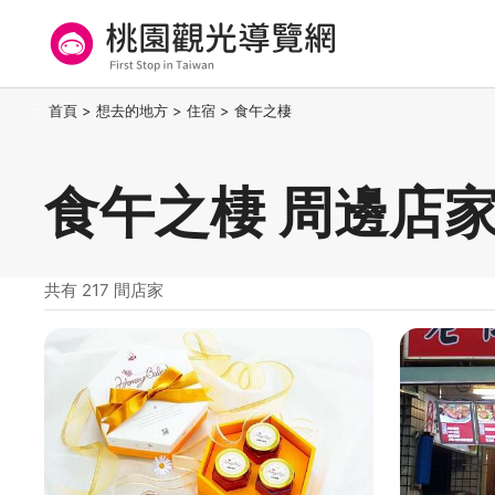
跳
到
主
要
桃園觀光導覽網
:::
首頁
>
想去的地方
>
住宿
>
食午之棲
內
容
區
食午之棲 周邊店
塊
共有 217 間店家