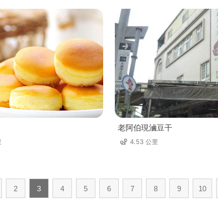
老阿伯現滷豆干
里
4.53 公里
2
3
4
5
6
7
8
9
10