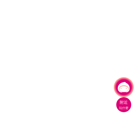
有事問小桃，一起遊桃園
附近
玩什麼