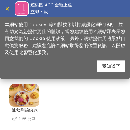
跳
遊桃園 APP 全新上線
到
立即下載
導覽
關閉
主
桃園觀光導覽網
首頁
>
想去的地方
>
住宿
>
蓮園旅舘 桃園店
要
本網站使用 Cookies 等相關技術以持續優化網站服務，並
內
有助於為您提供更佳的體驗，當您繼續使用本網站即表示您
容
同意我們的 Cookie 使用政策。另外，網站提供周邊景點自
蓮園旅舘 桃園店 周邊
區
動偵測服務，建議您允許本網站取得您的位置資訊，以開啟
塊
及使用此智慧化服務。
店家
我知道了
共有 226 間店家
陳秋剛綿綿冰
2.65 公里