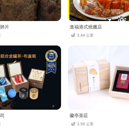
肺片
進福港式燒臘店
里
3.44 公里
司
蘭亭茶莊
里
3.56 公里