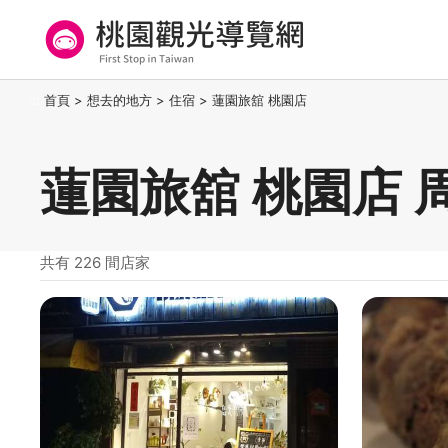
跳
到
主
要
桃園觀光導覽網
:::
首頁
>
想去的地方
>
住宿
>
蓮園旅舘 桃園店
內
容
區
蓮園旅舘 桃園店 
塊
共有 226 間店家