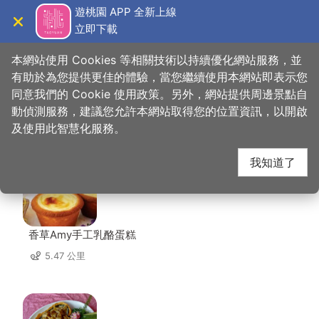
跳
遊桃園 APP 全新上線
到
立即下載
導覽
關閉
主
桃園觀光導覽網
首頁
>
想去的地方
>
住宿
>
蒔薈 iHouse
要
本網站使用 Cookies 等相關技術以持續優化網站服務，並
內
有助於為您提供更佳的體驗，當您繼續使用本網站即表示您
容
同意我們的 Cookie 使用政策。另外，網站提供周邊景點自
蒔薈 iHouse 周邊店家
區
動偵測服務，建議您允許本網站取得您的位置資訊，以開啟
塊
及使用此智慧化服務。
共有 239 間店家
我知道了
香草Amy手工乳酪蛋糕
5.47 公里