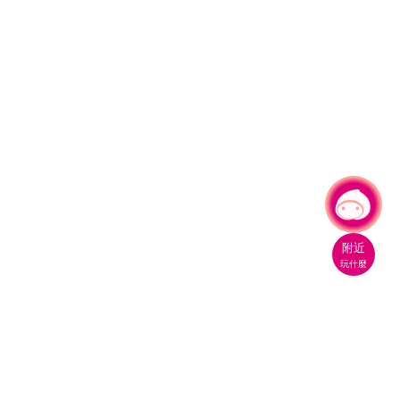
有事問小桃，一起遊桃園
附近
玩什麼