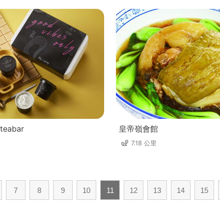
eabar
皇帝嶺會館
7.18 公里
7
8
9
10
11
12
13
14
15