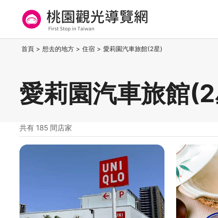
跳
到
主
要
桃園觀光導覽網
:::
首頁
>
想去的地方
>
住宿
>
愛莉園汽車旅館(2星)
內
容
區
愛莉園汽車旅館(2
塊
共有 185 間店家