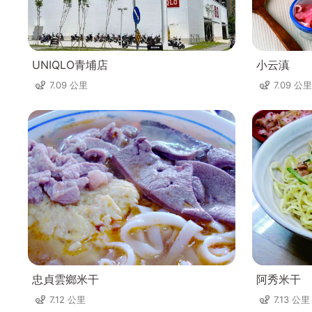
UNIQLO青埔店
小云滇
7.09 公里
7.09 公里
忠貞雲鄉米干
阿秀米干
7.12 公里
7.13 公里