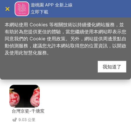
跳
遊桃園 APP 全新上線
到
立即下載
導覽
關閉
主
桃園觀光導覽網
首頁
>
想去的地方
>
住宿
>
愛莉園汽車旅館(2星)
要
本網站使用 Cookies 等相關技術以持續優化網站服務，並
內
有助於為您提供更佳的體驗，當您繼續使用本網站即表示您
容
同意我們的 Cookie 使用政策。另外，網站提供周邊景點自
愛莉園汽車旅館(2星)
區
動偵測服務，建議您允許本網站取得您的位置資訊，以開啟
塊
及使用此智慧化服務。
周邊店家
我知道了
共有 185 間店家
台灣京瓷-千塘窯
9.03 公里