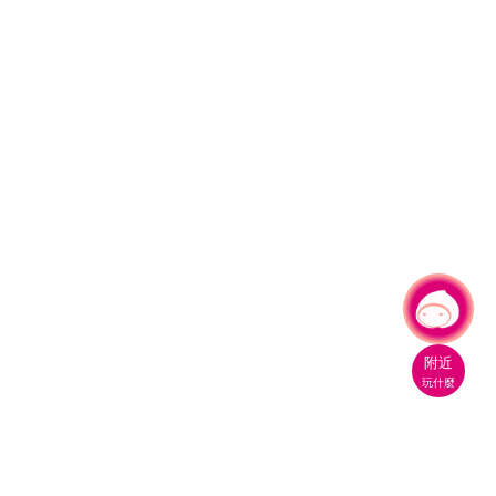
有事問小桃，一起遊桃園
|
附近
玩什麼