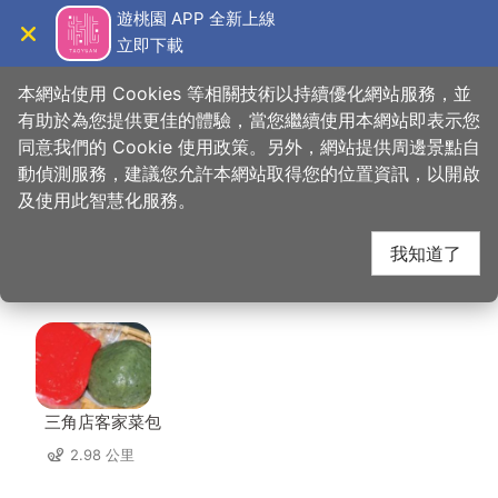
跳
遊桃園 APP 全新上線
到
立即下載
導覽
關閉
主
桃園觀光導覽網
首頁
>
想去的地方
>
住宿
>
愛莉園汽車旅館(2星)
要
本網站使用 Cookies 等相關技術以持續優化網站服務，並
內
有助於為您提供更佳的體驗，當您繼續使用本網站即表示您
容
同意我們的 Cookie 使用政策。另外，網站提供周邊景點自
愛莉園汽車旅館(2星)
區
動偵測服務，建議您允許本網站取得您的位置資訊，以開啟
塊
及使用此智慧化服務。
周邊店家
我知道了
共有 185 間店家
三角店客家菜包
2.98 公里