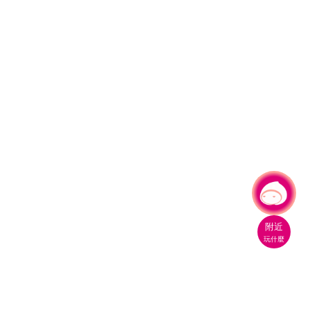
有事問小桃，一起遊桃園
|
附近
玩什麼