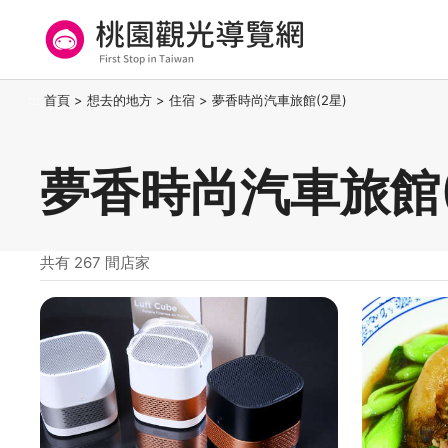
跳
到
主
要
桃園觀光導覽網
:::
首頁
>
想去的地方
>
住宿
>
夢香時尚汽車旅館(2星)
內
容
區
夢香時尚汽車旅館(
塊
共有 267 間店家