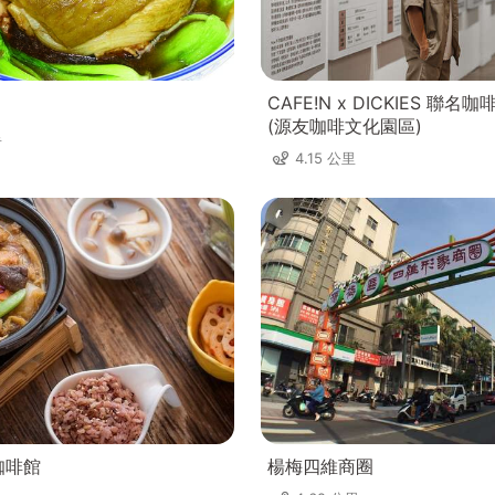
CAFE!N x DICKIES 聯
(源友咖啡文化園區)
里
4.15 公里
咖啡館
楊梅四維商圈