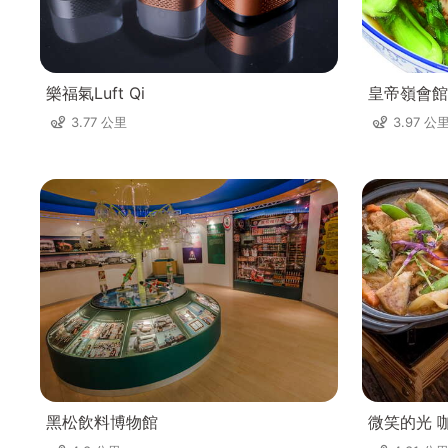
樂福氣Luft Qi
皇帝嶺會館
3.77 公里
3.97 公
黑松飲料博物館
微笑的光 