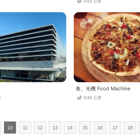
里
4.62 公里
食。光機 Food Machine
里
4.86 公里
10
11
12
13
14
15
16
17
18