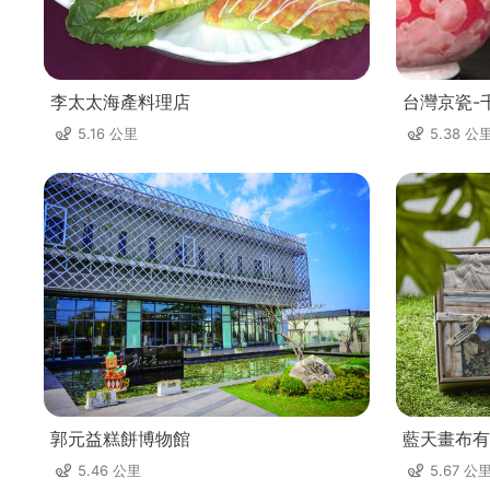
李太太海產料理店
台灣京瓷-
5.16 公里
5.38 公
郭元益糕餅博物館
藍天畫布有
5.46 公里
5.67 公