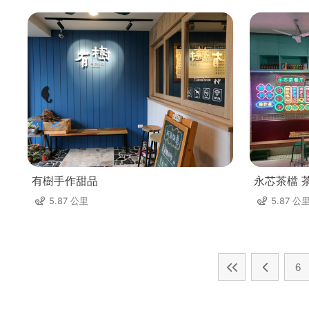
有樹手作甜品
永芯茶檔 
5.87 公里
5.87 公
6