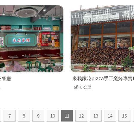
茶餐廳
來我家吃pizza手工窯烤專賣
里
6 公里
7
8
9
10
11
12
13
14
15