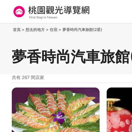
跳
到
主
要
桃園觀光導覽網
:::
首頁
>
想去的地方
>
住宿
>
夢香時尚汽車旅館(2星)
內
容
區
夢香時尚汽車旅館(
塊
共有 267 間店家