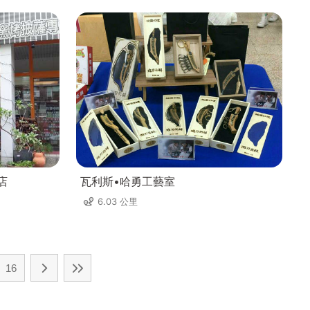
店
瓦利斯•哈勇工藝室
6.03 公里
16