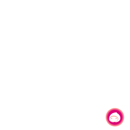
有事問小桃，一起遊桃園
|