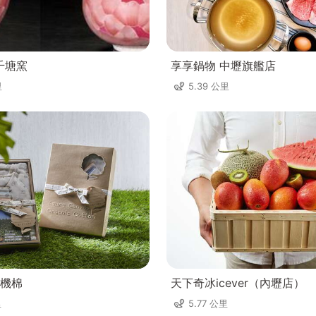
千塘窯
享享鍋物 中壢旗艦店
里
5.39 公里
機棉
天下奇冰icever（內壢店）
里
5.77 公里