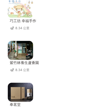
巧工坊 幸福手作
8.34 公里
紫竹林養生蘆薈園
8.34 公里
奉茗堂