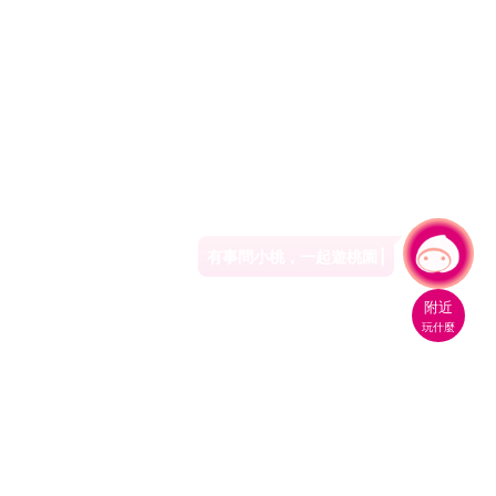
有事問小桃，一起遊桃園
附近
玩什麼