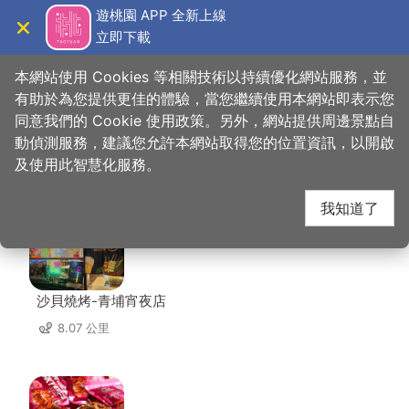
跳
遊桃園 APP 全新上線
到
立即下載
導覽
關閉
主
桃園觀光導覽網
首頁
>
想去的地方
>
住宿
>
瑪駿汽車旅館
要
本網站使用 Cookies 等相關技術以持續優化網站服務，並
內
有助於為您提供更佳的體驗，當您繼續使用本網站即表示您
容
同意我們的 Cookie 使用政策。另外，網站提供周邊景點自
瑪駿汽車旅館 周邊店家
區
動偵測服務，建議您允許本網站取得您的位置資訊，以開啟
塊
及使用此智慧化服務。
共有 273 間店家
我知道了
沙貝燒烤-青埔宵夜店
8.07 公里