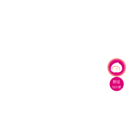
有事問小桃，一起遊桃園
附近
玩什麼