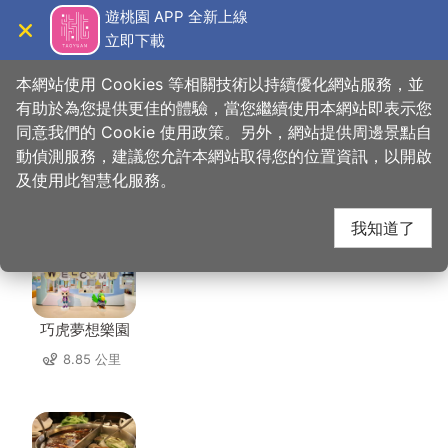
跳
遊桃園 APP 全新上線
到
立即下載
導覽
關閉
主
桃園觀光導覽網
首頁
>
想去的地方
>
住宿
>
瑪駿汽車旅館
要
本網站使用 Cookies 等相關技術以持續優化網站服務，並
內
有助於為您提供更佳的體驗，當您繼續使用本網站即表示您
容
同意我們的 Cookie 使用政策。另外，網站提供周邊景點自
瑪駿汽車旅館 周邊店家
區
動偵測服務，建議您允許本網站取得您的位置資訊，以開啟
塊
及使用此智慧化服務。
共有 273 間店家
我知道了
巧虎夢想樂園
8.85 公里