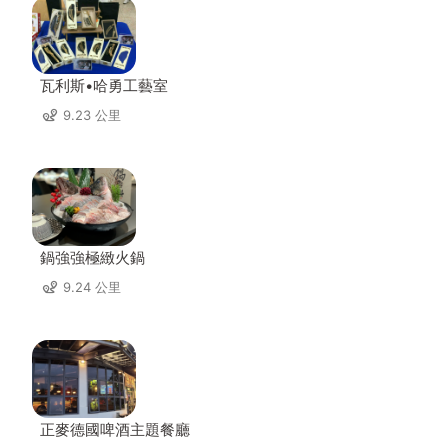
瓦利斯•哈勇工藝室
9.23 公里
鍋強強極緻火鍋
9.24 公里
正麥德國啤酒主題餐廳