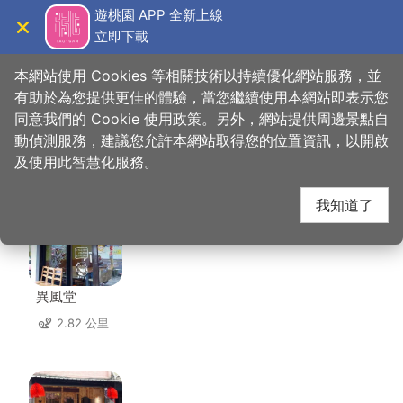
跳
遊桃園 APP 全新上線
到
立即下載
導覽
關閉
主
桃園觀光導覽網
首頁
>
想去的地方
>
住宿
>
瑪駿汽車旅館
要
本網站使用 Cookies 等相關技術以持續優化網站服務，並
內
有助於為您提供更佳的體驗，當您繼續使用本網站即表示您
容
同意我們的 Cookie 使用政策。另外，網站提供周邊景點自
瑪駿汽車旅館 周邊店家
區
動偵測服務，建議您允許本網站取得您的位置資訊，以開啟
塊
及使用此智慧化服務。
共有 273 間店家
我知道了
異風堂
2.82 公里