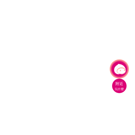
有事問小桃，一起遊桃園
附近
玩什麼