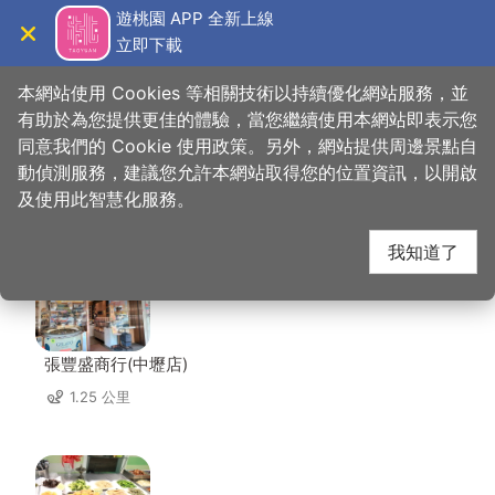
跳
遊桃園 APP 全新上線
到
立即下載
導覽
關閉
主
桃園觀光導覽網
首頁
>
想去的地方
>
住宿
>
賓士旅館
要
本網站使用 Cookies 等相關技術以持續優化網站服務，並
內
有助於為您提供更佳的體驗，當您繼續使用本網站即表示您
容
同意我們的 Cookie 使用政策。另外，網站提供周邊景點自
賓士旅館 周邊店家
區
動偵測服務，建議您允許本網站取得您的位置資訊，以開啟
塊
及使用此智慧化服務。
共有 297 間店家
我知道了
張豐盛商行(中壢店)
1.25 公里