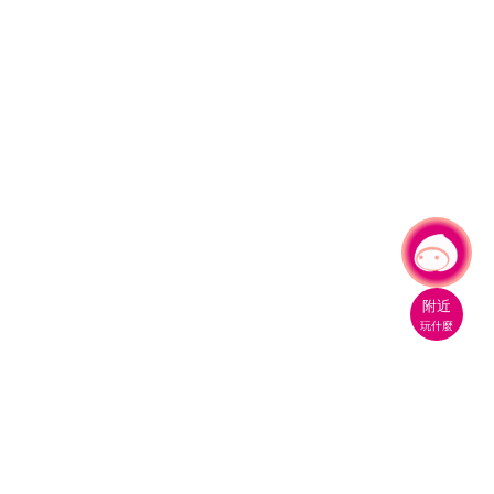
有事問小桃，一起遊桃園
附近
玩什麼