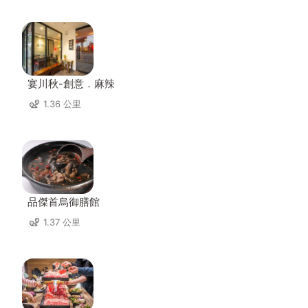
宴川秋-創意．麻辣
1.36 公里
品傑首烏御膳館
1.37 公里