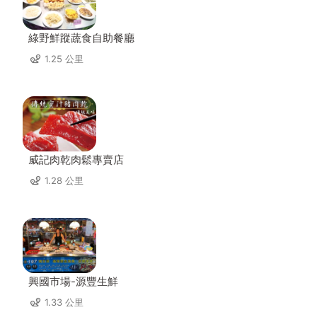
綠野鮮蹤蔬食自助餐廳
1.25 公里
威記肉乾肉鬆專賣店
1.28 公里
興國市場-源豐生鮮
1.33 公里