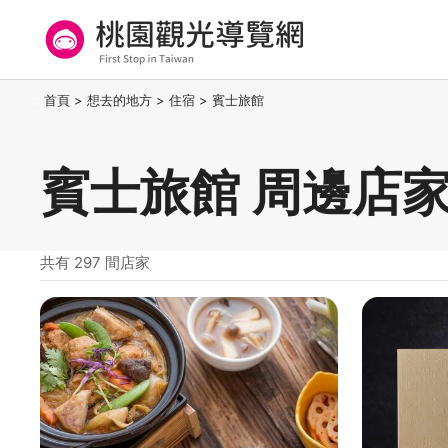
跳
到
主
要
桃園觀光導覽網
:::
首頁
>
想去的地方
>
住宿
>
賓士旅館
內
容
區
賓士旅館 周邊店
塊
共有 297 間店家