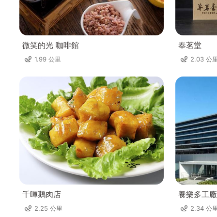
微笑的光 咖啡館
奉茗堂
1.99 公里
2.03 公
千暉鵝肉店
養樂多工廠
2.25 公里
2.34 公