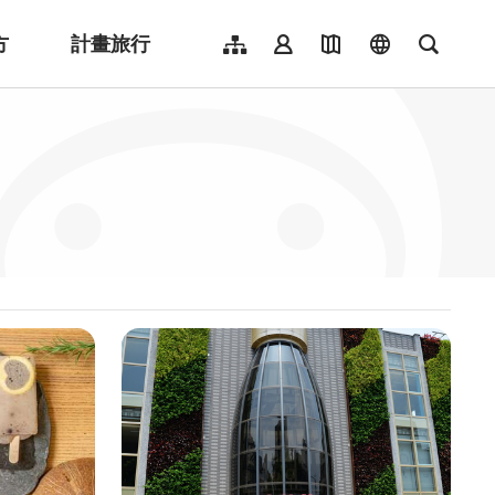
方
計畫旅行
網站導覽
會員登入
地圖導覽
language
全文檢
English
日本語
한국어
簡體中文
Indonesia
ไทย
Người việt nam