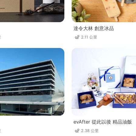
達令大林 創意冰品
里
2.11 公里
evAfter 從此以後 精品油飯
里
2.38 公里