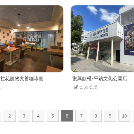
ee不拉花寵物友善咖啡廳
復興航棧-平鎮文化公園店
里
2.59 公里
2
3
4
5
6
7
8
9
10