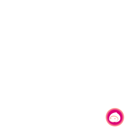
有事問小桃，一起遊桃園
|