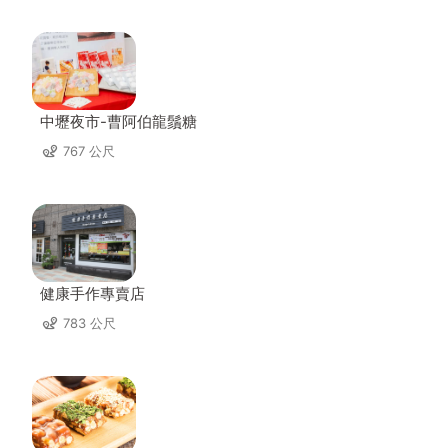
中壢夜市-曹阿伯龍鬚糖
767 公尺
健康手作專賣店
783 公尺