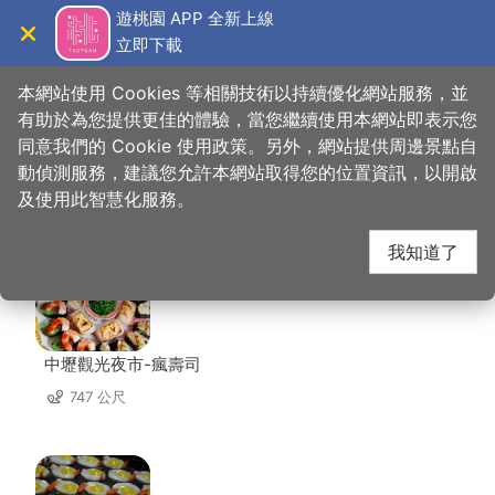
跳
遊桃園 APP 全新上線
到
立即下載
導覽
關閉
主
桃園觀光導覽網
首頁
>
想去的地方
>
住宿
>
景園大旅社
要
本網站使用 Cookies 等相關技術以持續優化網站服務，並
內
有助於為您提供更佳的體驗，當您繼續使用本網站即表示您
容
同意我們的 Cookie 使用政策。另外，網站提供周邊景點自
景園大旅社 周邊店家
區
動偵測服務，建議您允許本網站取得您的位置資訊，以開啟
塊
及使用此智慧化服務。
共有 252 間店家
我知道了
中壢觀光夜市-瘋壽司
747 公尺