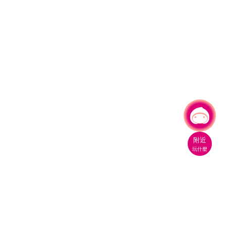
有事問小桃，一起遊桃園
|
附近
玩什麼