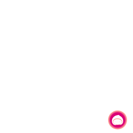
有事問小桃，一起遊桃園
|