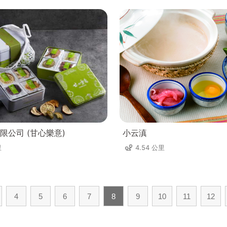
限公司 (甘心樂意)
小云滇
里
4.54 公里
4
5
6
7
8
9
10
11
12