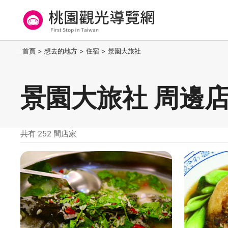
跳
到
主
要
桃園觀光導覽網
:::
首頁
>
想去的地方
>
住宿
>
景園大旅社
內
容
區
景園大旅社 周邊
塊
共有 252 間店家