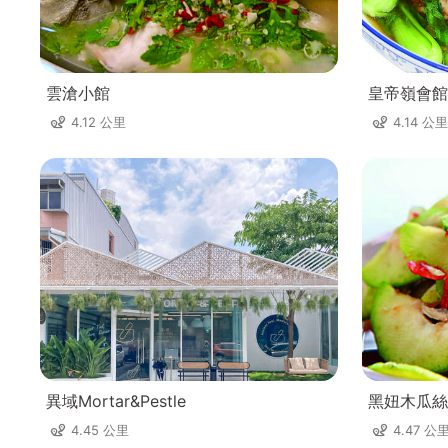
雲滄小館
皇帝嶺會館
4.12 公里
4.14 公里
異域Mortar&Pestle
黑妞木瓜絲
4.45 公里
4.47 公