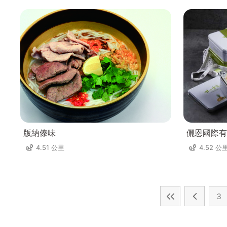
版納傣味
儷恩國際有
4.51 公里
4.52 公
3