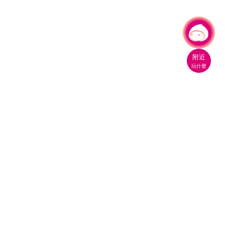
有事問小桃，一起遊桃園
附近
玩什麼
桃園市政府觀光旅遊局
330206 桃園市桃園區縣府路1號
電話：(03)332-2101#6209
服務時間：週一至週五