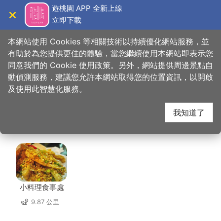
跳
遊桃園 APP 全新上線
到
立即下載
導覽
關閉
主
桃園觀光導覽網
首頁
>
想去的地方
>
住宿
>
福容徠旅 林口
要
本網站使用 Cookies 等相關技術以持續優化網站服務，並
內
有助於為您提供更佳的體驗，當您繼續使用本網站即表示您
容
同意我們的 Cookie 使用政策。另外，網站提供周邊景點自
福容徠旅 林口 周邊店
區
動偵測服務，建議您允許本網站取得您的位置資訊，以開啟
塊
及使用此智慧化服務。
家
我知道了
共有 109 間店家
小料理食事處
9.87 公里