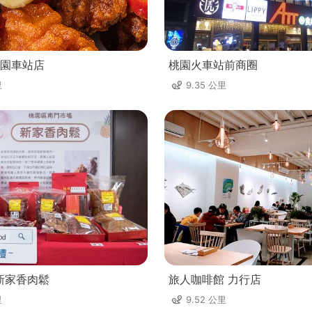
園車站店
桃園火車站前商圈
里
9.35 公里
新家香肉鬆
旅人咖啡館 力行店
里
9.52 公里