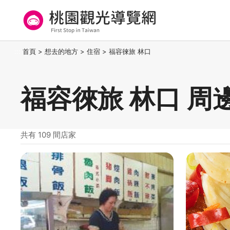
跳
到
主
要
桃園觀光導覽網
:::
首頁
>
想去的地方
>
住宿
>
福容徠旅 林口
內
容
區
福容徠旅 林口 周
塊
共有 109 間店家