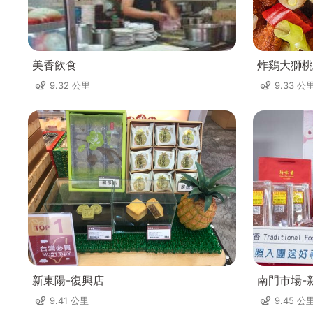
美香飲食
炸鷄大獅桃
9.32 公里
9.33 公
新東陽-復興店
南門市場-
9.41 公里
9.45 公