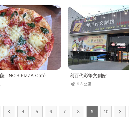
INO’S PIZZA Café
利百代彩筆文創館
里
9.8 公里
4
5
6
7
8
9
10