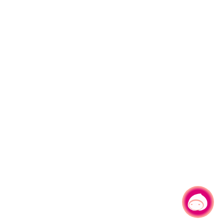
有事問小桃，一起遊桃園
|