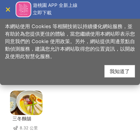
跳
遊桃園 APP 全新上線
到
立即下載
導覽
關閉
主
桃園觀光導覽網
首頁
>
想去的地方
>
住宿
>
福容徠旅 林口
要
本網站使用 Cookies 等相關技術以持續優化網站服務，並
內
有助於為您提供更佳的體驗，當您繼續使用本網站即表示您
容
同意我們的 Cookie 使用政策。另外，網站提供周邊景點自
福容徠旅 林口 周邊店
區
動偵測服務，建議您允許本網站取得您的位置資訊，以開啟
塊
及使用此智慧化服務。
家
我知道了
共有 109 間店家
三冬麵舖
8.32 公里