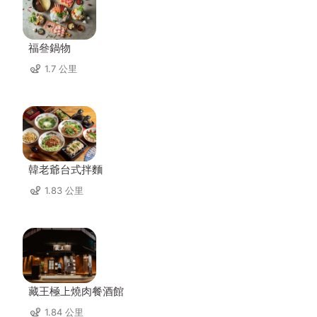
福叄鍋物
1.7 公里
韓老爺台式拌麵
1.83 公里
藏王極上燒肉餐酒館
1.84 公里