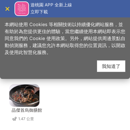
跳
遊桃園 APP 全新上線
到
立即下載
導覽
關閉
主
桃園觀光導覽網
首頁
>
想去的地方
>
住宿
>
奇美國際時尚旅館
要
本網站使用 Cookies 等相關技術以持續優化網站服務，並
內
有助於為您提供更佳的體驗，當您繼續使用本網站即表示您
容
同意我們的 Cookie 使用政策。另外，網站提供周邊景點自
奇美國際時尚旅館 周邊
區
動偵測服務，建議您允許本網站取得您的位置資訊，以開啟
塊
及使用此智慧化服務。
店家
我知道了
共有 291 間店家
品傑首烏御膳館
1.47 公里