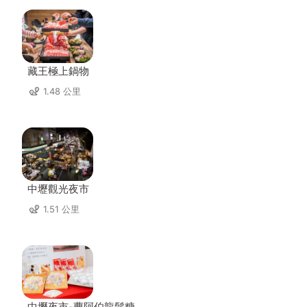
藏王極上鍋物
1.48 公里
中壢觀光夜市
1.51 公里
中壢夜市-曹阿伯龍鬚糖