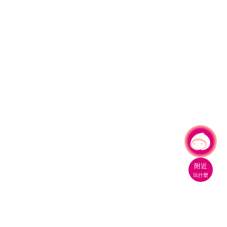
有事問小桃，一起遊桃園
附近
玩什麼