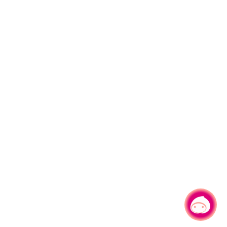
有事問小桃，一起遊桃園
|