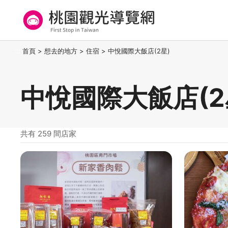
跳
到
主
要
桃園觀光導覽網
:::
首頁
>
想去的地方
>
住宿
>
中悅國際大飯店(2星)
內
容
區
中悅國際大飯店(2
塊
共有 259 間店家