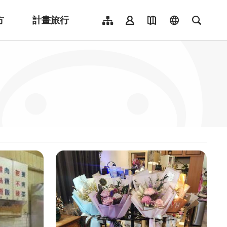
方
計畫旅行
網站導覽
會員登入
地圖導覽
language
全文檢
English
日本語
한국어
簡體中文
Indonesia
ไทย
Người việt nam