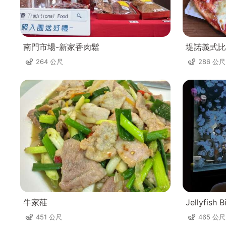
南門市場-新家香肉鬆
堤諾義式比薩T
264 公尺
286 公尺
牛家莊
Jellyfis
451 公尺
465 公尺