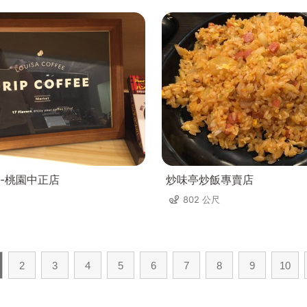
-桃園中正店
炒味亭炒飯專賣店
802 公尺
2
3
4
5
6
7
8
9
10