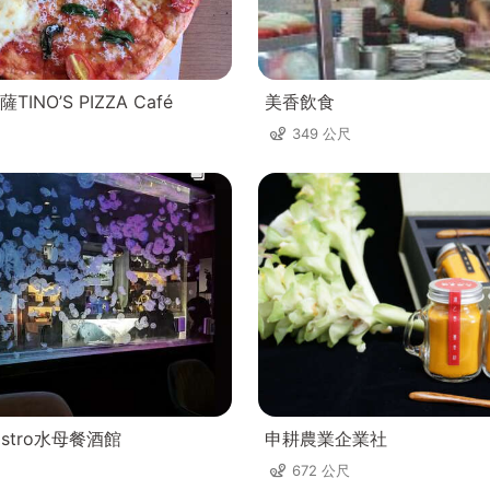
INO’S PIZZA Café
美香飲食
349 公尺
h Bistro水母餐酒館
申耕農業企業社
672 公尺