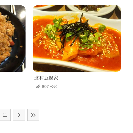
北村豆腐家
807 公尺
11