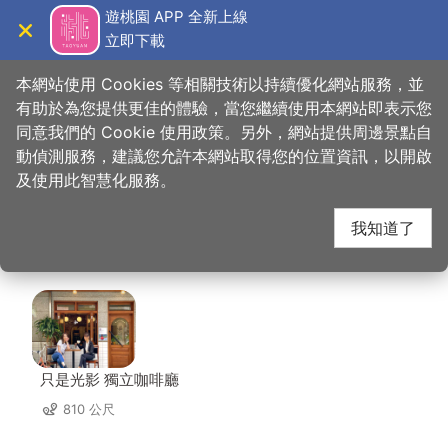
跳
遊桃園 APP 全新上線
到
立即下載
導覽
關閉
主
桃園觀光導覽網
首頁
>
想去的地方
>
住宿
>
中悅國際大飯店(2星)
要
本網站使用 Cookies 等相關技術以持續優化網站服務，並
內
有助於為您提供更佳的體驗，當您繼續使用本網站即表示您
容
同意我們的 Cookie 使用政策。另外，網站提供周邊景點自
中悅國際大飯店(2星)
區
動偵測服務，建議您允許本網站取得您的位置資訊，以開啟
塊
及使用此智慧化服務。
周邊店家
我知道了
共有 259 間店家
只是光影 獨立咖啡廳
810 公尺