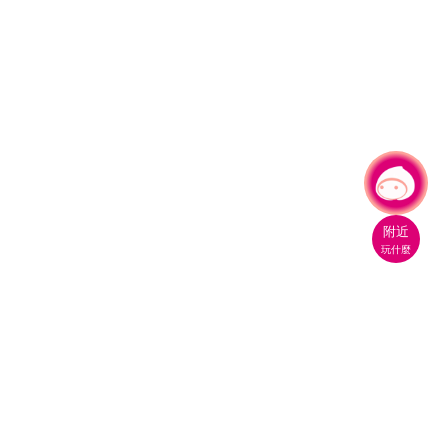
有事問小桃，一起遊桃園
附近
玩什麼