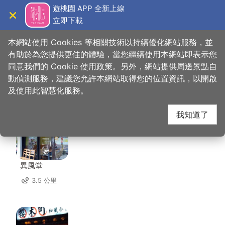
跳
遊桃園 APP 全新上線
到
立即下載
導覽
關閉
主
桃園觀光導覽網
首頁
>
想去的地方
>
住宿
>
曖時租旅館
要
本網站使用 Cookies 等相關技術以持續優化網站服務，並
內
有助於為您提供更佳的體驗，當您繼續使用本網站即表示您
容
同意我們的 Cookie 使用政策。另外，網站提供周邊景點自
曖時租旅館 周邊店家
區
動偵測服務，建議您允許本網站取得您的位置資訊，以開啟
塊
及使用此智慧化服務。
共有 235 間店家
我知道了
異風堂
3.5 公里