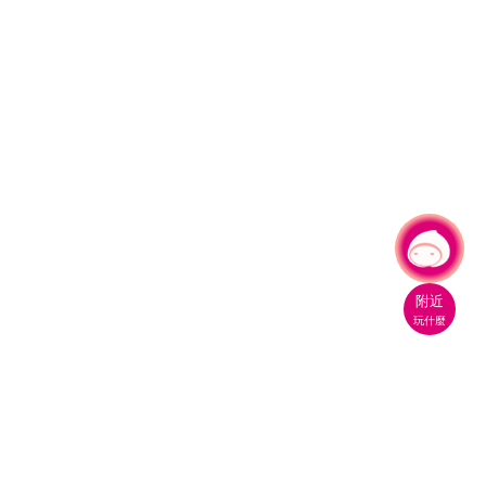
有事問小桃，一起遊桃園
|
附近
玩什麼