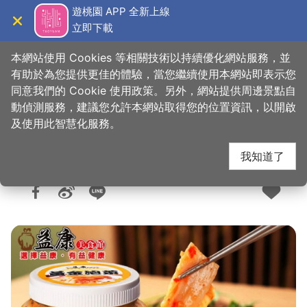
跳
遊桃園 APP 全新上線
到
立即下載
導覽
關閉
主
桃園觀光導覽網
首頁
>
購好物
>
購物快搜
要
本網站使用 Cookies 等相關技術以持續優化網站服務，並
內
有助於為您提供更佳的體驗，當您繼續使用本網站即表示您
容
同意我們的 Cookie 使用政策。另外，網站提供周邊景點自
益康泡菜(中央路店)
區
動偵測服務，建議您允許本網站取得您的位置資訊，以開啟
塊
及使用此智慧化服務。
我知道了
人氣：6738
更新：2025-10-29
發佈：2016-07-05