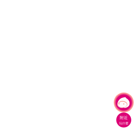
有事問小桃，一起遊桃園
附近
玩什麼