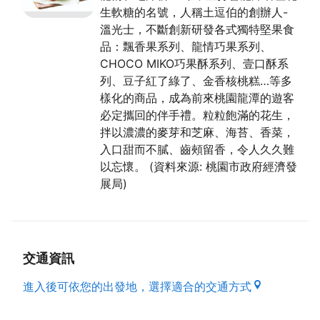
生軟糖的名號，人稱土逗伯的創辦人-
溫光士，不斷創新研發各式獨特堅果食
品：飄香果系列、龍情巧果系列、
CHOCO MIKO巧果酥系列、壹口酥系
列、豆子紅了綠了、金香核桃糕…等多
樣化的商品，成為前來桃園龍潭的遊客
必定攜回的伴手禮。粒粒飽滿的花生，
拌以濃濃的麥芽和芝麻、海苔、香菜，
入口甜而不膩、齒頰留香，令人久久難
以忘懷。 (資料來源: 桃園市政府經濟發
展局)
交通資訊
進入後可依您的出發地，選擇適合的交通方式