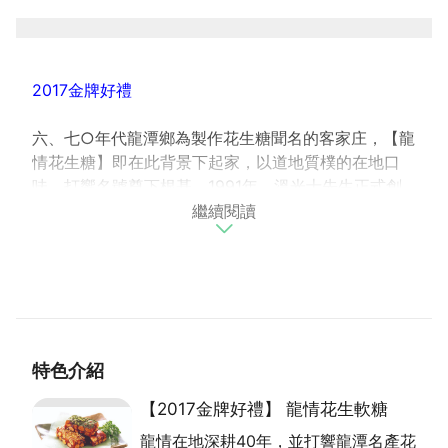
2017金牌好禮
六、七○年代龍潭鄉為製作花生糖聞名的客家庄，【龍
情花生糖】即在此背景下起家，以道地質樸的在地口
味，打響名號奠下根基。1991年，溫光士先生正式創
繼續閱讀
立【龍情】品牌，龍情命名取自於「龍潭真情」，道盡
對龍潭鄉這塊土地的深厚感情，係以這份情意，深耕在
地風味，並精心研發多種創新口味，為花生糖賦予更多
變化的味覺層次，讓聲名更加遠播、深受喜愛，成為前
來造訪龍潭風光的遊客，必定攜回之伴手禮。
特色介紹
【2017金牌好禮】 龍情花生軟糖
龍情在地深耕40年，並打響龍潭名產花