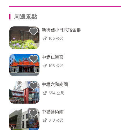
周邊景點
新街國小日式宿舍群
165 公尺
中壢仁海宮
198 公尺
中壢六和商圈
554 公尺
中壢藝術館
610 公尺