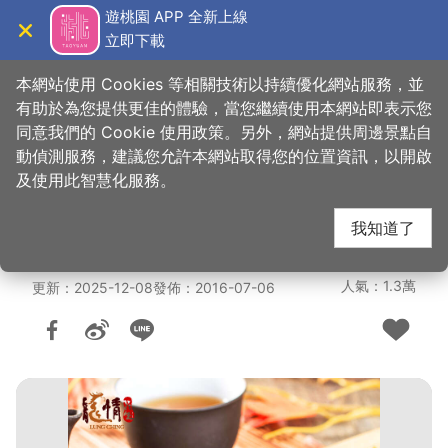
跳
遊桃園 APP 全新上線
到
立即下載
導覽
關閉
主
桃園觀光導覽網
首頁
>
購好物
>
購物快搜
要
本網站使用 Cookies 等相關技術以持續優化網站服務，並
內
有助於為您提供更佳的體驗，當您繼續使用本網站即表示您
容
同意我們的 Cookie 使用政策。另外，網站提供周邊景點自
龍情花生糖(中壢環北
區
動偵測服務，建議您允許本網站取得您的位置資訊，以開啟
塊
及使用此智慧化服務。
店)
我知道了
人氣：1.3萬
更新：2025-12-08
發佈：2016-07-06