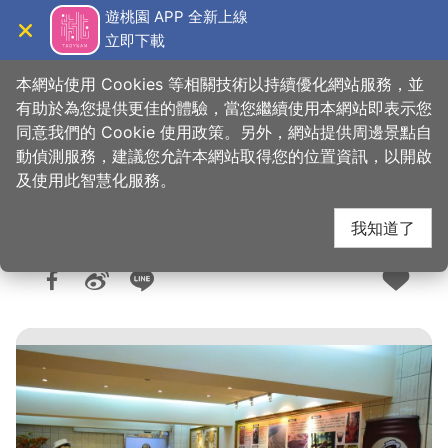
跳
遊桃園 APP 全新上線
到
立即下載
導覽
關閉
主
桃園觀光導覽網
首頁
>
購好物
>
購物快搜
要
本網站使用 Cookies 等相關技術以持續優化網站服務，並
內
有助於為您提供更佳的體驗，當您繼續使用本網站即表示您
容
同意我們的 Cookie 使用政策。另外，網站提供周邊景點自
金車咖啡文教館
區
動偵測服務，建議您允許本網站取得您的位置資訊，以開啟
塊
及使用此智慧化服務。
我知道了
人氣：1.1萬
更新：2026-02-03
發佈：2016-08-05