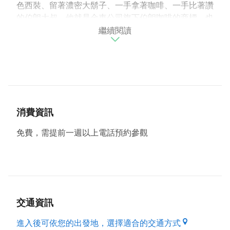
色西裝、留著濃密大鬍子、一手拿著咖啡、一手比著讚
的伯朗大叔，他就是金車公司旗下伯朗咖啡的商標，也
繼續閱讀
是台灣罐裝咖啡的代表品牌之一。
金車公司於1979年在桃園市中壢區設立工廠，並推出
「金車麥根沙士」引起消費者的注意，爾後於工廠內設
置咖啡生產線，開始生產罐裝咖啡，也就是現在的伯朗
咖啡，並以伯朗先生作為至今不變的商標形象，伯朗先
生洋化的外貌，象徵其源自於中南美洲，恰好與咖啡的
盛產地相符合，這也是金車最初設計商標的概念。
消費資訊
1982年5月，第一批伯朗咖啡上市就創下極高的市佔
率，並持續研發推出不同風味的咖啡，讓消費者有更多
免費，需提前一週以上電話預約參觀
元的選擇。中壢厰區內綠化規劃相當完善，像一座大型
的公園，有別於一般工廠給人的刻板印象，甚至吸引拍
婚紗照的新人來此取景。為了推廣安心實在的飲料品
牌，目前廠區開放學校團體參觀，參觀者可於廠內建造
咖啡產線參觀走廊，了解有名的伯朗咖啡是如何製造、
咖啡豆是從哪些國家進口、如何將咖啡充填…等知識，
交通資訊
參觀採預約制免費導覽介紹，是一個富教育性的戶外教
進入後可依您的出發地，選擇適合的交通方式
學場所。想跟熱情的伯朗大叔合影留念嗎?想知道伯朗