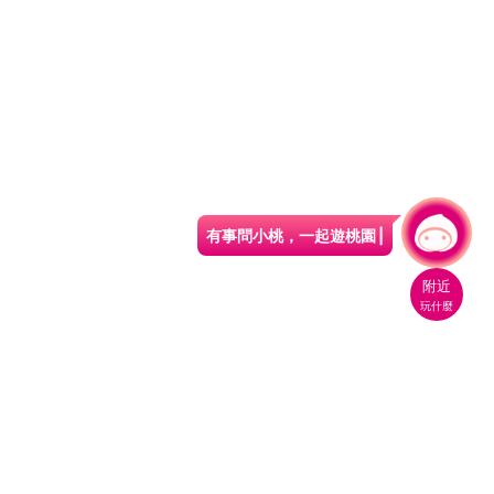
有事問小桃，一起遊桃園
附近
玩什麼