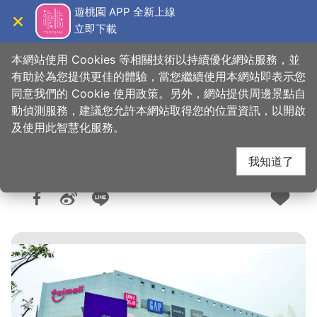
跳
遊桃園 APP 全新上線
到
立即下載
導覽
關閉
主
桃園觀光導覽網
首頁
>
購好物
>
購物快搜
要
本網站使用 Cookies 等相關技術以持續優化網站服務，並
內
有助於為您提供更佳的體驗，當您繼續使用本網站即表示您
容
同意我們的 Cookie 使用政策。另外，網站提供周邊景點自
台茂購物中心
區
動偵測服務，建議您允許本網站取得您的位置資訊，以開啟
塊
及使用此智慧化服務。
我知道了
人氣：2.7萬
更新：2026-06-05
發佈：2016-08-12