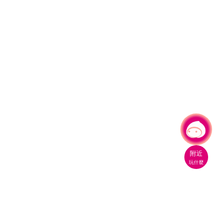
有事問小桃，一起遊桃園
|
附近
玩什麼