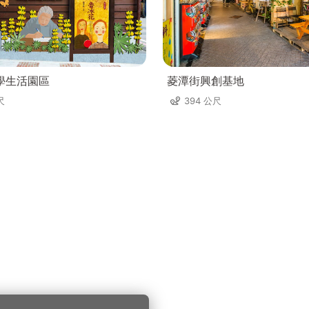
學生活園區
菱潭街興創基地
尺
394 公尺