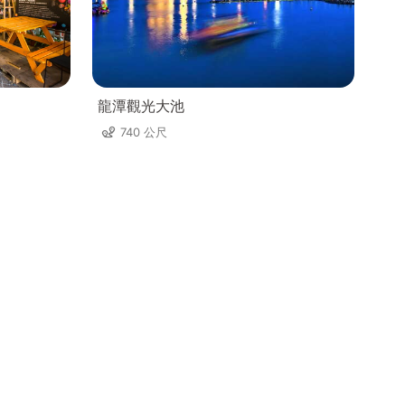
龍潭觀光大池
740 公尺