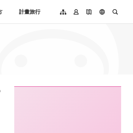
方
計畫旅行
網站導覽
會員登入
地圖導覽
language
全文檢
English
日本語
한국어
簡體中文
Indonesia
ไทย
Người việt nam
:::