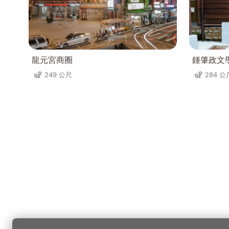
龍元宮商圈
鍾肇政文
249 公尺
284 公