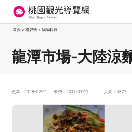
跳
到
主
要
桃園觀光導覽網
:::
首頁
>
購好物
>
購物快搜
內
容
區
龍潭市場-大陸涼
塊
更新：2026-02-11
發佈：2017-01-11
人氣：9377