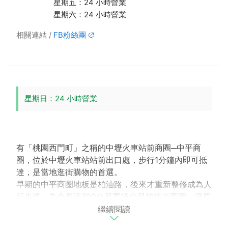
星期五：24 小時營業
星期六：24 小時營業
相關連結
FB粉絲團
星期日：24 小時營業
有「桃園西門町」之稱的中壢火車站前商圈─中平商
圈，位於中壢火車站站前出口處，步行1分鐘內即可抵
達，是當地逛街購物的首選。
早期的中平商圈地板是柏油路，後來才重新整修成為人
行步道，為全長近700公尺寬15公尺的徒步商圈，讓原
繼續閱讀
本就已經相當熱鬧的中平商圈變得更適合逛街。
店家多以精品服飾及青少年流行服飾為主，另外還有新