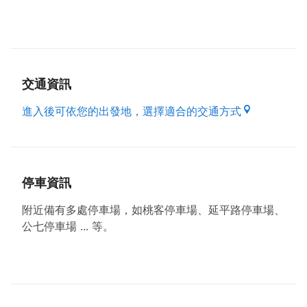
珍香酥糖、中壢肉圓世家、榕樹下阿嬤古早冰店及全牛
料理都在這條街上，另有多家潮牌服飾在此設點。
鄰近商圈的一幢日式雙拼建築，迄今已有80多年歷
史，整修後以「中平路故事館」重新開放，是桃園市第
一座城市故事館。
交通資訊
進入後可依您的出發地，選擇適合的交通方式
停車資訊
附近備有多處停車場，如桃客停車場、延平路停車場、
公七停車場 ... 等。