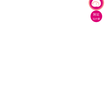
有事問小桃，一起遊桃園
|
附近
玩什麼
桃園市政府觀光旅遊局
330206 桃園市桃園區縣府路1號
電話：(03)332-2101#6209
服務時間：週一至週五
上午8:00至12:00 下午13:00至17:00