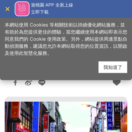
跳
遊桃園 APP 全新上線
到
立即下載
導覽
關閉
主
桃園觀光導覽網
首頁
>
購好物
>
購物快搜
要
本網站使用 Cookies 等相關技術以持續優化網站服務，並
內
有助於為您提供更佳的體驗，當您繼續使用本網站即表示您
容
同意我們的 Cookie 使用政策。另外，網站提供周邊景點自
中平商圈
區
動偵測服務，建議您允許本網站取得您的位置資訊，以開啟
塊
及使用此智慧化服務。
我知道了
人氣：1.1萬
更新：2025-05-05
發佈：2017-08-21