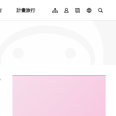
方
計畫旅行
網站導覽
會員登入
地圖導覽
language
全文檢
English
日本語
한국어
簡體中文
Indonesia
ไทย
Người việt nam
:::