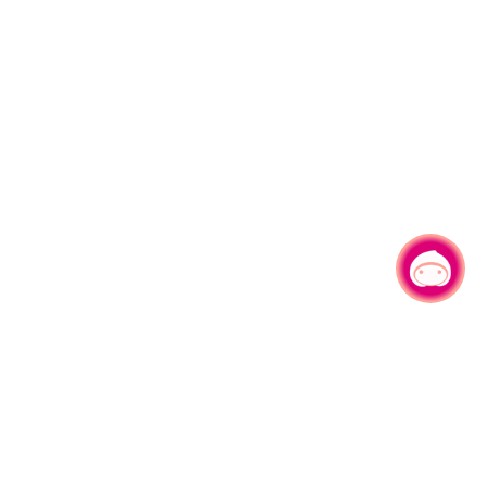
有事問小桃，一起遊桃園
|