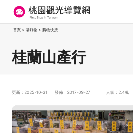
跳
到
主
要
桃園觀光導覽網
:::
首頁
>
購好物
>
購物快搜
內
容
區
桂蘭山產行
塊
更新：2025-10-31
發佈：2017-09-27
人氣：2.4萬