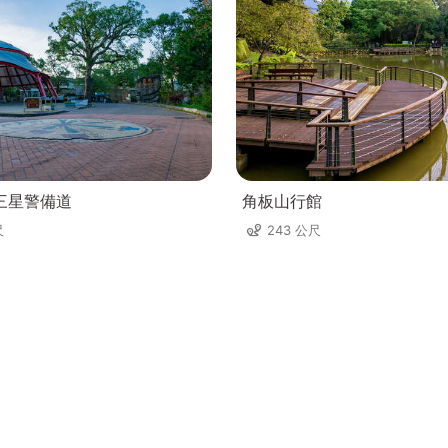
三星警備道
角板山行館
尺
243 公尺