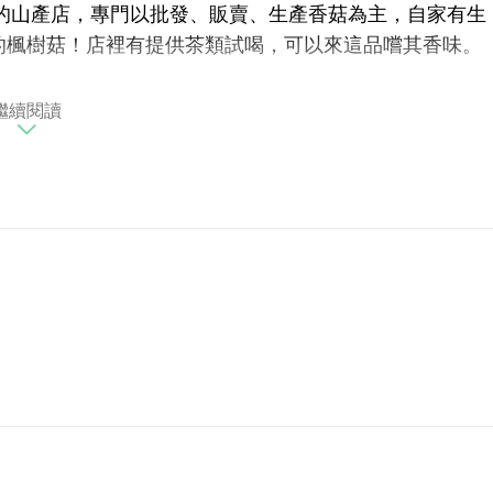
的山產店，專門以批發、販賣、生產香菇為主，自家有生
的楓樹菇！店裡有提供茶類試喝，可以來這品嚐其香味。
靈芝、金針。
繼續閱讀
台地停車場（步行約5分鐘）。