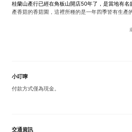
桂蘭山產行已經在角板山開店50年了，是當地有名
產香菇的香菇園，這裡所種的是一年四季皆有生產
熱門商品：各式菇類、各式花茶、柴菇、七葉膽、
貼心提醒：
●訂購或宅配電話：03-3822350
●付款方式僅為現金。
●開車建議停在仁愛停車場（步行約2分鐘），或上
小叮嚀
付款方式僅為現金。
交通資訊