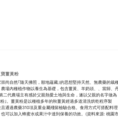
之寶薑黃粉
崇尚自然｢隨天拂照，順地蘊藏｣的思想堅持天然、無農藥的栽
。農場內種植作物以養生為基礎，包含薑黃、羊奶頭、、當歸、
..，第二代農場主有感於父親熱愛土地與生命，遂以父親的名字做為
黃粉｣。薑黃粉是以種植多年的秋薑黃經過多道清洗烘乾程序製
且通過農藥310項及重金屬殘留檢驗合格。食用方式可搭配料理
也可以加入蜂蜜水或果汁中達到保養的功效。(資料來源: 桃園