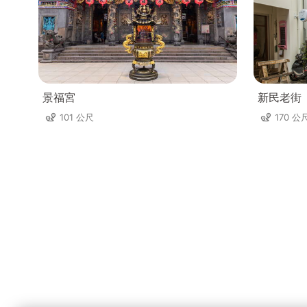
景福宮
新民老街
101 公尺
170 公