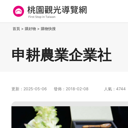
跳
到
主
要
桃園觀光導覽網
:::
首頁
>
購好物
>
購物快搜
內
容
區
申耕農業企業社
塊
更新：2025-05-06
發佈：2018-02-08
人氣：4744