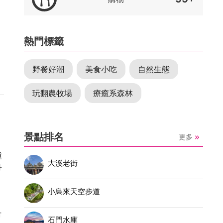
熱門標籤
野餐好潮
美食小吃
自然生態
玩翻農牧場
療癒系森林
景點排名
更多
種
大溪老街
丹
小烏來天空步道
市
石門水庫