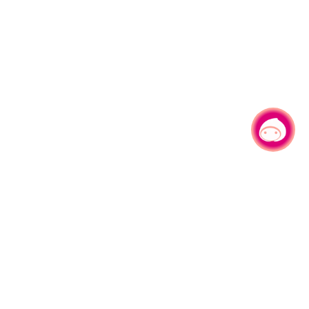
有事問小桃，一起遊桃園
|