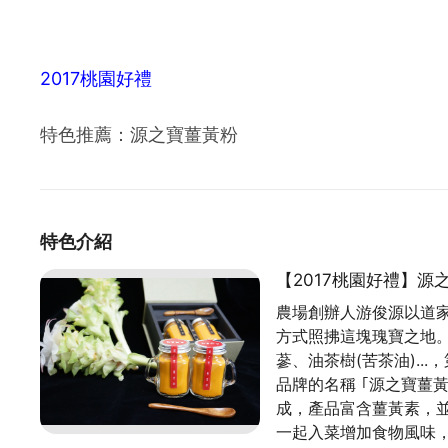
2017桃園好禮
特色推薦：源之寶薑黃粉
特色介紹
【2017桃園好禮】源
農場創辦人游俊源以道家
方式照拂這塊瑰寶之地
蔘、油茶樹(苦茶油).
品牌的名稱 ｢源之寶薑
成，產品富含薑黃素，並
一起入菜增加食物風味，