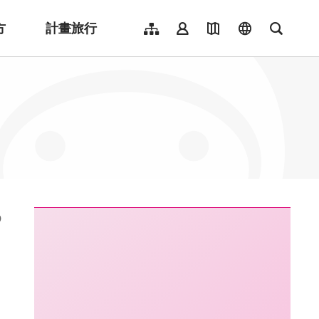
方
計畫旅行
網站導覽
會員登入
地圖導覽
language
全文檢
English
日本語
한국어
簡體中文
Indonesia
ไทย
Người việt nam
:::