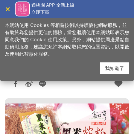
跳
遊桃園 APP 全新上線
到
立即下載
導覽
關閉
主
桃園觀光導覽網
首頁
>
購好物
>
購物快搜
要
本網站使用 Cookies 等相關技術以持續優化網站服務，並
內
有助於為您提供更佳的體驗，當您繼續使用本網站即表示您
容
同意我們的 Cookie 使用政策。另外，網站提供周邊景點自
富力亨有限公司
區
動偵測服務，建議您允許本網站取得您的位置資訊，以開啟
塊
及使用此智慧化服務。
我知道了
人氣：6038
更新：2026-05-26
發佈：2018-11-15