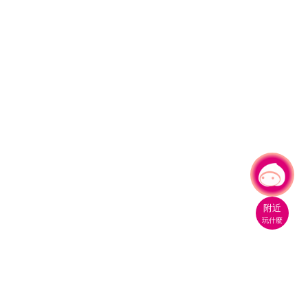
有事問小桃，一起遊桃園
附近
玩什麼