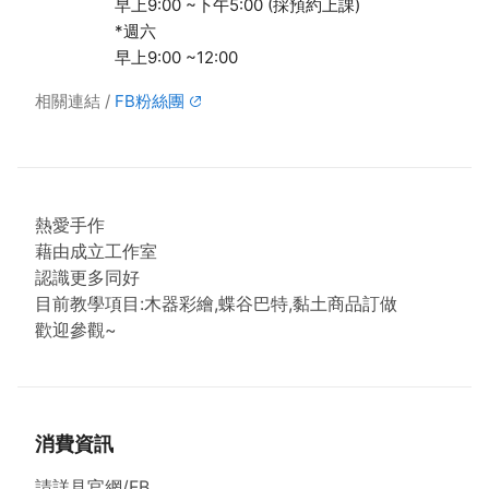
早上9:00 ~下午5:00 (採預約上課)
*週六
早上9:00 ~12:00
相關連結
FB粉絲團
熱愛手作
藉由成立工作室
認識更多同好
目前教學項目:木器彩繪,蝶谷巴特,黏土商品訂做
歡迎參觀~
消費資訊
請詳見官網/FB