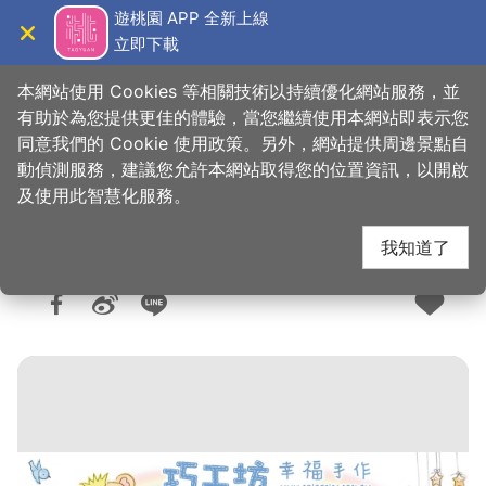
跳
遊桃園 APP 全新上線
到
立即下載
導覽
關閉
主
桃園觀光導覽網
首頁
>
購好物
>
購物快搜
要
本網站使用 Cookies 等相關技術以持續優化網站服務，並
內
有助於為您提供更佳的體驗，當您繼續使用本網站即表示您
容
同意我們的 Cookie 使用政策。另外，網站提供周邊景點自
巧工坊 幸福手作
區
動偵測服務，建議您允許本網站取得您的位置資訊，以開啟
塊
及使用此智慧化服務。
我知道了
人氣：4813
更新：2025-05-13
發佈：2019-01-10