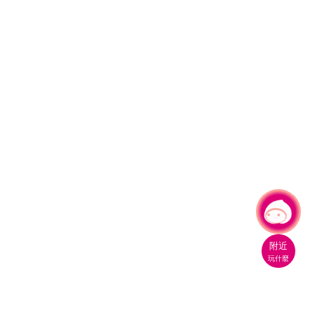
有事問小桃，一起遊桃園
附近
玩什麼