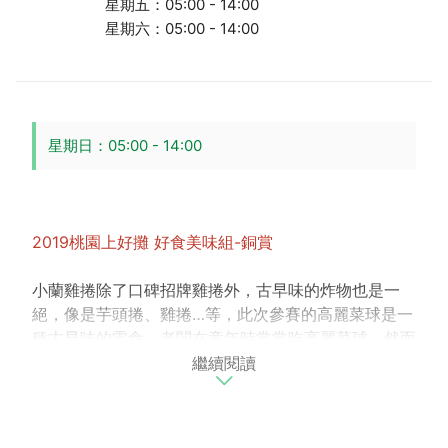
星期五：05:00 - 14:00
星期六：05:00 - 14:00
星期日：05:00 - 14:00
2019桃園上好攤 好食美味組-銅賞
小蘭雞捲除了口碑招牌雞捲外，古早味的炸物也是一
絕，像是芋頭捲、雞捲…等，此次參賽的高麗菜球是一
種古早味的零食。老闆在童年時常常吃高麗菜球，然而
繼續閱讀
現在這項美食卻越來越少見。因此老闆希望將小時候的
美味也帶給大家，便開始經營攤位，製作高麗菜球，酥
酥脆脆的口感及好滋味廣受歡迎，讓老闆一賣就賣了
25年呢!