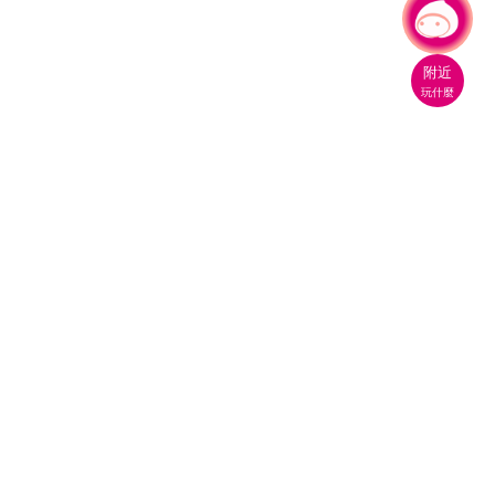
有事問小桃，一起遊桃園
|
附近
玩什麼
桃園市政府觀光旅遊局
330206 桃園市桃園區縣府路1號
電話：(03)332-2101#6209
服務時間：週一至週五
上午8:00至12:00 下午13:00至17:00