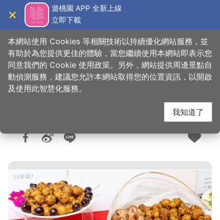
跳
遊桃園 APP 全新上線
到
立即下載
導覽
關閉
主
桃園觀光導覽網
首頁
>
購好物
>
購物快搜
要
本網站使用 Cookies 等相關技術以持續優化網站服務，並
內
有助於為您提供更佳的體驗，當您繼續使用本網站即表示您
容
同意我們的 Cookie 使用政策。另外，網站提供周邊景點自
大園市場-小蘭雞捲
區
動偵測服務，建議您允許本網站取得您的位置資訊，以開啟
塊
及使用此智慧化服務。
我知道了
人氣：8721
更新：2026-05-27
發佈：2019-08-09