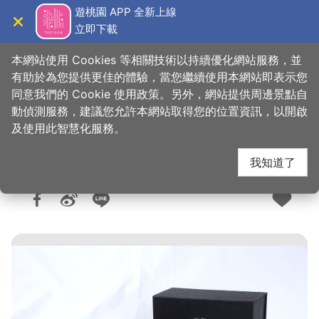
跳
遊桃園 APP 全新上線
到
立即下載
導覽
關閉
主
桃園觀光導覽網
首頁
>
購好物
>
購物快搜
要
本網站使用 Cookies 等相關技術以持續優化網站服務，並
內
有助於為您提供更佳的體驗，當您繼續使用本網站即表示您
容
同意我們的 Cookie 使用政策。另外，網站提供周邊景點自
新玉清木器行
區
動偵測服務，建議您允許本網站取得您的位置資訊，以開啟
塊
及使用此智慧化服務。
我知道了
人氣：4275
更新：2025-05-29
發佈：2021-01-15