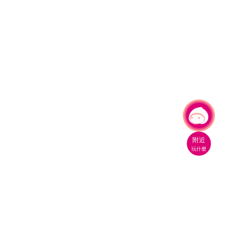
有事問小桃，一起遊桃園
附近
玩什麼