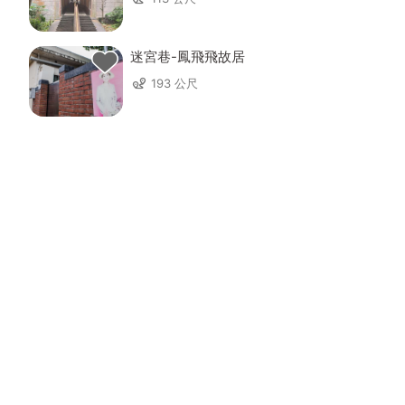
迷宮巷-鳳飛飛故居
193 公尺