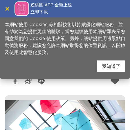
跳
遊桃園 APP 全新上線
到
立即下載
導覽
關閉
主
桃園觀光導覽網
首頁
>
購好物
>
購物快搜
要
本網站使用 Cookies 等相關技術以持續優化網站服務，並
內
有助於為您提供更佳的體驗，當您繼續使用本網站即表示您
容
同意我們的 Cookie 使用政策。另外，網站提供周邊景點自
國巨洋傘文創園區
區
動偵測服務，建議您允許本網站取得您的位置資訊，以開啟
塊
及使用此智慧化服務。
我知道了
人氣：4262
更新：2026-05-27
發佈：2022-07-15