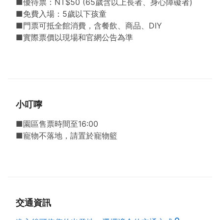
■優待票：NT$50 (65歲含以上長者、身心障礙者)
創園區，跨足文創產業，邁入製造業及服務業，也是傳
■免費入場：5歲以下孩童
統產業中，成功升級轉型的典範。
■門票可抵全館消費，含餐飲、商品、DIY
全台首創雨水回收再利用的「降雨體驗廊道」可撐傘親
■實際票價以現場和官網公告為準
自感受不同強度時雨量，走進從大雨到超大豪雨四種階
段震撼體驗。園區以『跨界創新、職業體驗、環境美
學』為經營核心，結合人文、藝術與時尚的多元體驗低
碳文創園區。
獨特「異型傘」的前衛造型建築風格，節能效率達到
65%的銀級綠建築認證。館內展示多年來各式代工的
小叮嚀
珍藏華麗洋傘、製傘文物與產業軌跡，紀錄著製傘產業
■園區售票時間至16:00
興衰縮影。邀請你來探索國巨洋傘堅毅且旺盛的發展故
■寵物不落地，請置於寵物籃
事。
（資料來源：國巨洋傘文創園區）
交通資訊