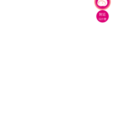
有事問小桃，一起遊桃園
|
附近
玩什麼
桃園市政府觀光旅遊局
330206 桃園市桃園區縣府路1號
電話：(03)332-2101#6209
服務時間：週一至週五
上午8:00至12:00 下午13:00至17:00