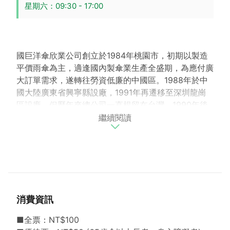
星期六：09:30 - 17:00
國巨洋傘欣業公司創立於1984年桃園市，初期以製造
平價雨傘為主，適逢國內製傘業生產全盛期，為應付廣
大訂單需求，遂轉往勞資低廉的中國區。1988年於中
國大陸廣東省興寧縣設廠，1991年再遷移至深圳龍崗
區設廠，但歷年來總公司一直根留在台灣。1990年後
繼續閱讀
逐漸轉為外銷，1992年轉型為OEM代工廠，將平凡的
傘變成＂藝術品＂，勇於研發與創新，並堅持品質，開
始生產高級仕女洋傘，為LV、HERMES、GUCCI、
Burberry、FENDI、聖羅蘭（YSL）等國際知名精品品
牌代工；2009年轉型為OBM廠，自創自有品牌P+5，
之後更引進德國杜邦先進塗料，製造出遮光率99.99%
的頂級洋傘。2014年結束中國工廠遷移回台，為要擦
消費資訊
亮「台灣製造」的精品品牌印象，並響應「鮭魚返
鄉」，董事長李銘智將中國大陸工廠全部搬回台灣。
■全票：NT$100
2016年在桃園大園區設廠，斥資3億元打造國巨洋傘文