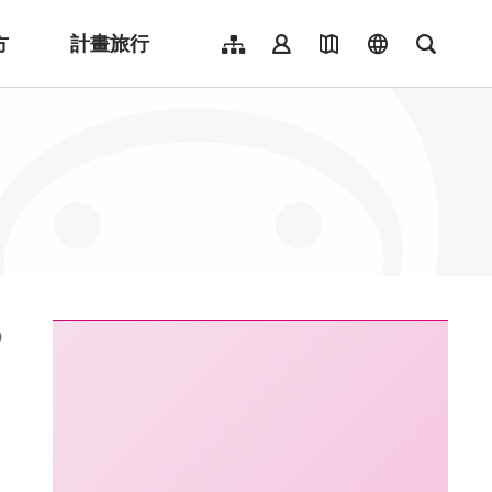
方
計畫旅行
網站導覽
會員登入
地圖導覽
language
全文檢
English
日本語
한국어
簡體中文
Indonesia
ไทย
Người việt nam
:::