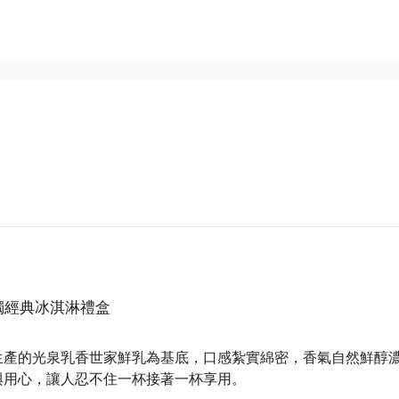
獨經典冰淇淋禮盒
」
生產的光泉乳香世家鮮乳為基底，口感紮實綿密，香氣自然鮮醇
與用心，讓人忍不住一杯接著一杯享用。