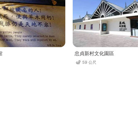
館
忠貞新村文化園區
59 公尺