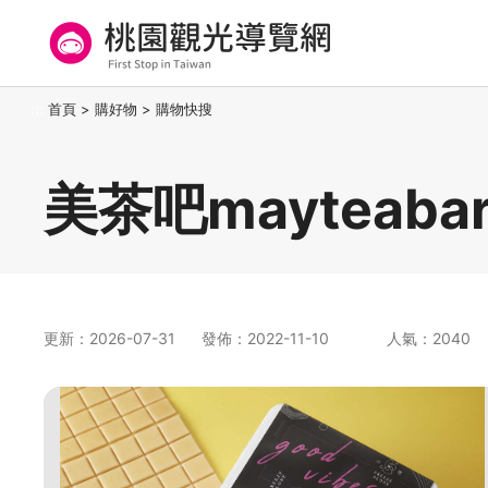
跳
到
主
要
桃園觀光導覽網
:::
首頁
>
購好物
>
購物快搜
內
容
區
美茶吧mayteaba
塊
更新：2026-07-31
發佈：2022-11-10
人氣：2040