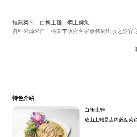
推薦菜色：白斬土雞、燜土鯽魚
資料來源來自：桃園市政府客家事務局出版之好客
龍潭區三水里大北坑一帶，許多江家人世居種茶至
織。好客的江媽媽，料理道地客家菜，讓客人大感驚
立了大江屋客家料理，在龍潭山區從製造業轉為服
納近4百人，歷任總統均曾為大江屋的座上賓。
到家了，慢慢來
特色介紹
大江屋有個很有趣的店規，就是不可以催菜，大江
白斬土雞
品嚐佳餚。大江屋不開放客人唱卡拉OK，播放的是
放山土雞是店內必點菜
曲，呈現滿滿客家風情，店裡陳設許多傳統客家文
碗筷自己拿，飯吃不夠隨你添，擔心一成的服務費