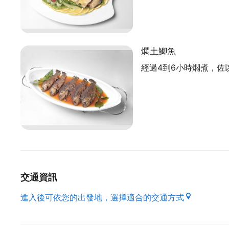
人氣美食別錯過
燜土鯽魚
放山土雞是必點菜色，無論白斬或是煮湯，香氣與口
小時燜煮，輔以鹹度適中的客家黃豆醬，魚肉甘甜
經過4到6小時燜煮，佐
酒、數十種中藥材，首推浸泡一天一夜的五香醉豬
川燙後冰鎮口味清爽
的涼拌蕨類，淋上花生粉、美乃滋，創造口感多層
江老闆說，製茶和作菜都一樣，品質優先，從自己
才不會辜負客人多年來的信任。
交通資訊
進入後可依您的出發地，選擇適合的交通方式