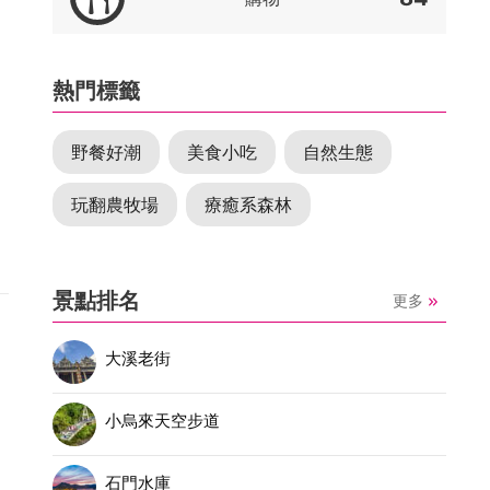
熱門標籤
野餐好潮
美食小吃
自然生態
如
玩翻農牧場
療癒系森林
容
景點排名
更多
大溪老街
的
小烏來天空步道
，
石門水庫