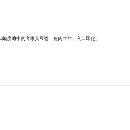
感絕佳。喜歡吃魚的朋友，得嚐嚐燜土鯽魚，經過4到6
、入口即化，連刺都可以吃。若想吃些創意料理，以好幾
以鹹度適中的客家黃豆醬，魚肉甘甜、入口即化。
腳，豬腳Q彈有咬勁，酒香盈滿口中。若想品嚐養生料理
次。
養土雞，選用在地溫體豬肉，不因省成本而忽略食品安全