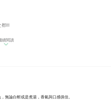
之都Ⅲ
今，這裡是龍潭最大的製茶區，製茶、選茶、品茶，遊客
繼續閱讀
艷，一次次鼓勵，帶給江媽媽一家人信心，在1997年創
務業，是第一家進行轉型的業者，從8張桌開始，如今可
屋希望客人能放慢步調、沈澱心情，欣賞山景，心平氣和
早期山歌到近代的阿淘、謝宇威、林生祥……等客家樂
色，無論白斬或是煮湯，香氣與口感俱佳。
物、桌椅、碗櫥，空間懷舊讓人們有回家感，一切別客氣
？你在家裡有付過服務費嗎？