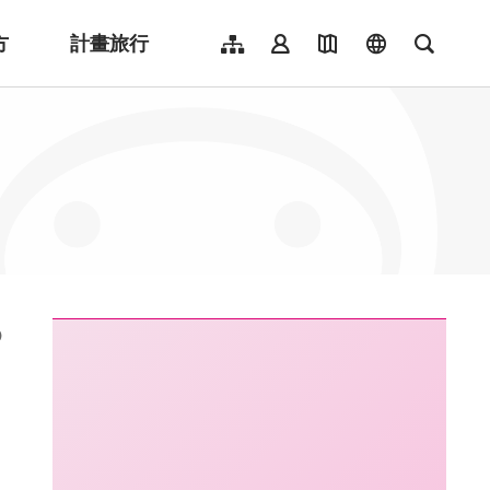
方
計畫旅行
網站導覽
會員登入
地圖導覽
language
全文檢
English
日本語
한국어
簡體中文
Indonesia
ไทย
Người việt nam
:::