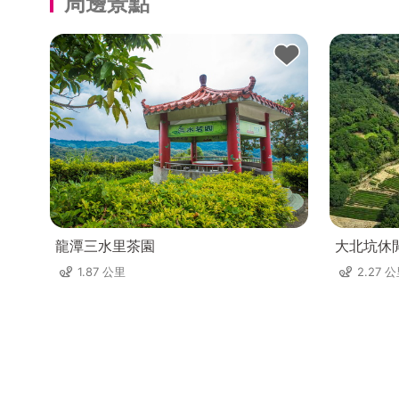
周邊景點
龍潭三水里茶園
大北坑休
1.87 公里
2.27 