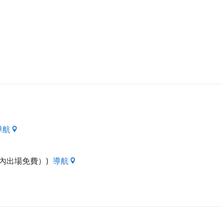
導航
鐘內出場免費）)
導航