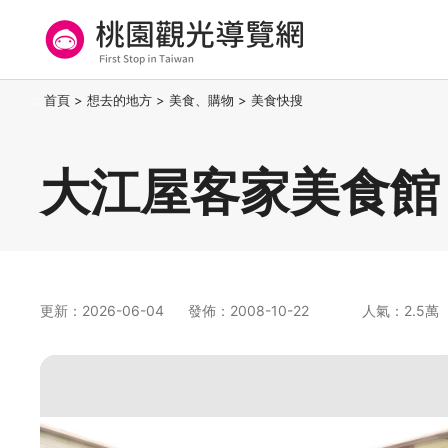
跳
到
主
要
桃園觀光導覽網
:::
首頁
>
想去的地方
>
美食、購物
>
美食快搜
內
容
區
大江屋客家美食館
塊
更新：2026-06-04
發佈：2008-10-22
人氣：2.5萬