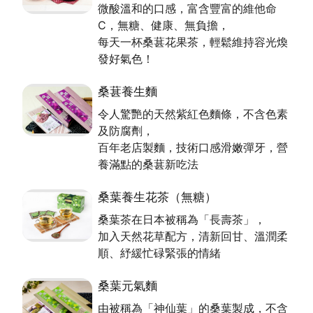
微酸溫和的口感，富含豐富的維他命
C，無糖、健康、無負擔，
每天一杯桑葚花果茶，輕鬆維持容光煥
發好氣色！
桑葚養生麵
令人驚艷的天然紫紅色麵條，不含色素
及防腐劑，
百年老店製麵，技術口感滑嫩彈牙，營
養滿點的桑葚新吃法
桑葉養生花茶（無糖）
桑葉茶在日本被稱為「長壽茶」，
加入天然花草配方，清新回甘、溫潤柔
順、紓緩忙碌緊張的情緒
桑葉元氣麵
由被稱為「神仙葉」的桑葉製成，不含