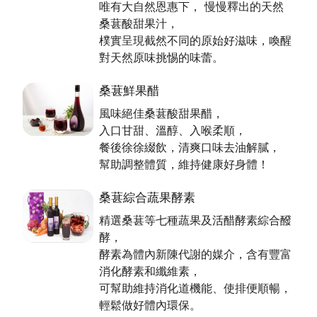
唯有大自然恩惠下， 慢慢釋出的天然
為了提供顧客更安心的選擇，園內不使用除草劑和農
桑葚酸甜果汁，
藥，利用農改技術細心培育每一棵桑樹；並以自產自銷
樸實呈現截然不同的原始好滋味，喚醒
方式，每年不斷研發各式不含人工添加物、防腐劑的相
對天然原味挑惕的味蕾。
關商品，運用古法將最原始的味道封存。除了常見的果
汁、果醋、酵素外，還有口感滑Ｑ的桑葚麵、桑葉麵，
桑葚鮮果醋
獨門配方的桑葚蜜餞、桑葚香草果醬…等。
風味絕佳桑葚酸甜果醋，
入口甘甜、溫醇、入喉柔順，
桑葚緣盼以這一顆顆細心栽培的「桑葚」果實，以及秉
餐後徐徐綴飲，清爽口味去油解膩，
持天然的理念， 和所有朋友「結善緣」，把大家當成
幫助調整體質，維持健康好身體！
自己人一樣，「吃得天然、吃得健康、吃得安心」。
桑葚綜合蔬果酵素
精選桑葚等七種蔬果及活醋酵素綜合醱
酵，
酵素為體內新陳代謝的媒介，含有豐富
消化酵素和纖維素，
可幫助維持消化道機能、使排便順暢，
輕鬆做好體內環保。