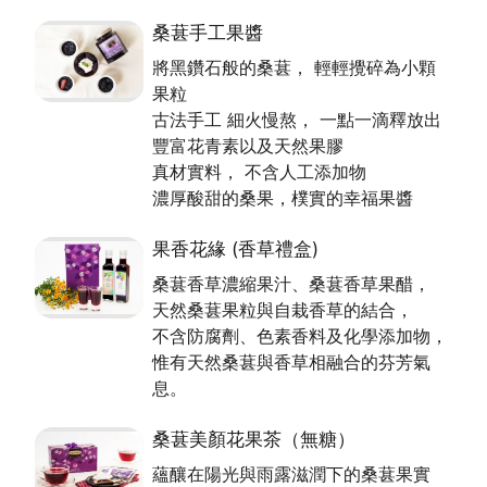
桑葚手工果醬
將黑鑽石般的桑葚， 輕輕攪碎為小顆
果粒
古法手工 細火慢熬， 一點一滴釋放出
豐富花青素以及天然果膠
真材實料， 不含人工添加物
濃厚酸甜的桑果，樸實的幸福果醬
果香花緣 (香草禮盒)
桑葚香草濃縮果汁、桑葚香草果醋，
天然桑葚果粒與自栽香草的結合，
不含防腐劑、色素香料及化學添加物，
惟有天然桑葚與香草相融合的芬芳氣
息。
桑葚美顏花果茶（無糖）
蘊釀在陽光與雨露滋潤下的桑葚果實