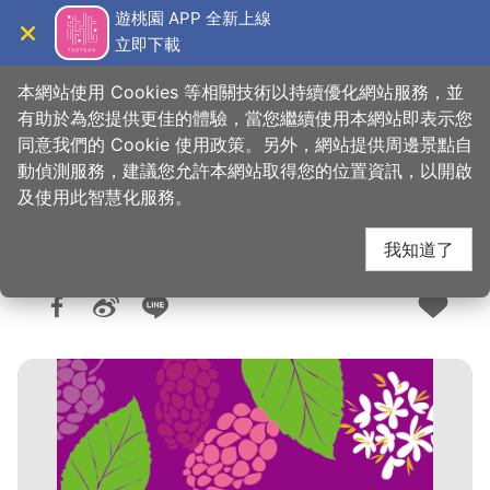
跳
遊桃園 APP 全新上線
到
立即下載
導覽
關閉
主
桃園觀光導覽網
首頁
>
購好物
>
購物快搜
要
本網站使用 Cookies 等相關技術以持續優化網站服務，並
內
有助於為您提供更佳的體驗，當您繼續使用本網站即表示您
容
同意我們的 Cookie 使用政策。另外，網站提供周邊景點自
桑葚緣觀光果園
區
動偵測服務，建議您允許本網站取得您的位置資訊，以開啟
塊
及使用此智慧化服務。
我知道了
人氣：1.4萬
更新：2025-12-12
發佈：2013-11-13