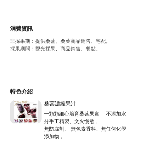
第四屆桃園好禮-桑葚蜜餞提盒組
消費資訊
園主夫婦原在外商公司服務，因緣際會退休回鄉，發現
桑葚對人體好處多多，沒有務農經驗的他們，由門外漢
非採果期：提供桑葚、桑葉商品銷售、宅配。
一腳踏入農業，憑著熱忱與傻勁，不斷去請教、詢問，
採果期間：觀光採果、商品銷售、餐點。
就這麼開始一點一滴打造起心目中的田園生活…
由於初衷是想與自家親友分享，所以園內全面採用有機
肥料、自然農耕法栽種；為了更貼近自然環境，果園裡
沒有高牆只有矮綠籬， 開放的環境引起了路人的好奇
與參觀，漸漸結交了許多在地朋友。
特色介紹
栽種桑葚期間發生SARS風暴人心惶惶，醫學報導桑葚
桑葚濃縮果汁
可提高免疫力，口耳相傳來園尋寶人群不斷的增加，因
此決定開放遊客DIY採果，與大家一同分享對健康有益
一顆顆細心培育桑葚果實， 不添加水
的天然桑葚，並陸續開發系列產品，延長桑葚品嚐期
分手工精製、文火慢熬，
限，選擇與顧客面對面，用分享的心情和大家一起體驗
無防腐劑、 無色素香料、無任何化學
桑葚酸甜滋味。
添加物，