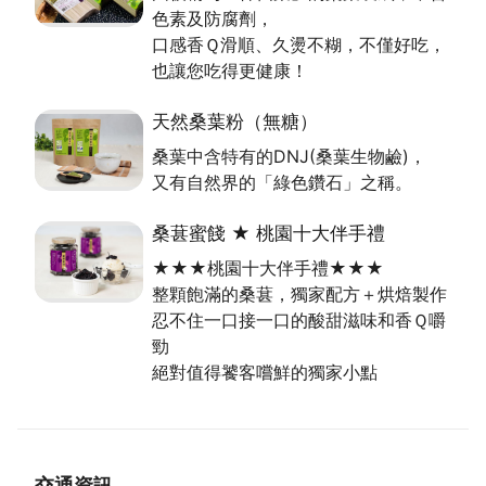
色素及防腐劑，
口感香Ｑ滑順、久燙不糊，不僅好吃，
也讓您吃得更健康！
天然桑葉粉（無糖）
桑葉中含特有的DNJ(桑葉生物鹼)，
又有自然界的「綠色鑽石」之稱。
桑葚蜜餞 ★ 桃園十大伴手禮
★★★桃園十大伴手禮★★★
整顆飽滿的桑葚，獨家配方＋烘焙製作
忍不住一口接一口的酸甜滋味和香Ｑ嚼
勁
絕對值得饕客嚐鮮的獨家小點
交通資訊