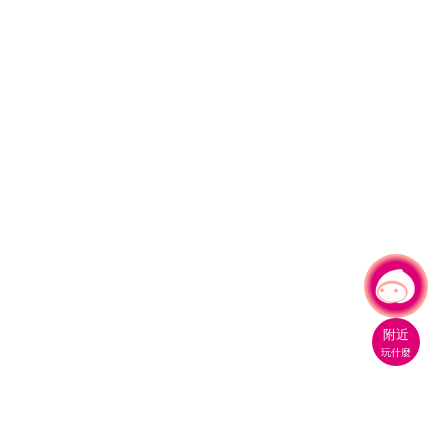
有事問小桃，一起遊桃園
附近
玩什麼