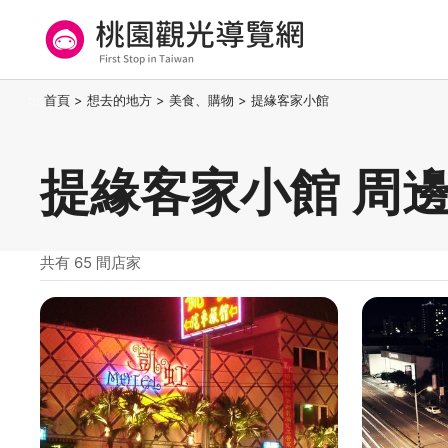
跳
到
主
要
桃園觀光導覽網
:::
首頁
>
想去的地方
>
美食、購物
>
提緣客家小館
內
容
區
提緣客家小館 周
塊
共有 65 間店家