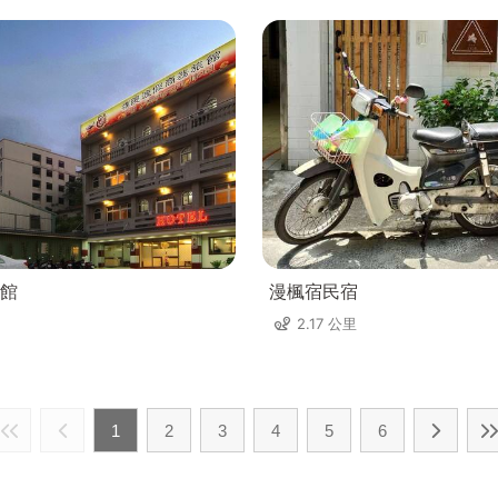
館
漫楓宿民宿
2.17 公里
1
2
3
4
5
6