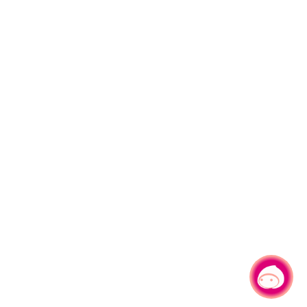
有事問小桃，一起遊桃園
|