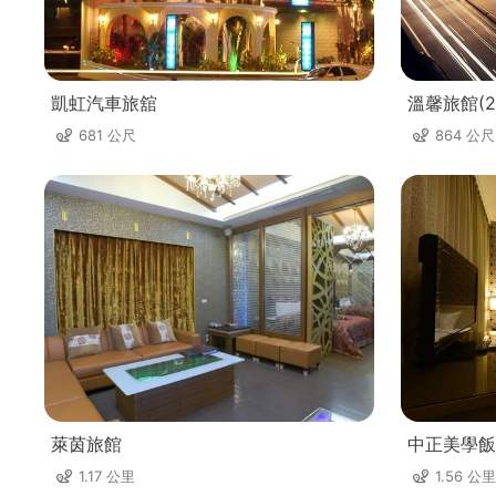
凱虹汽車旅舘
溫馨旅館(2
681 公尺
864 公尺
萊茵旅館
中正美學飯
1.17 公里
1.56 公里