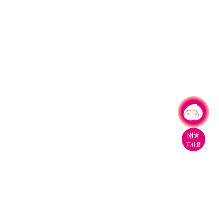
有事問小桃，一起遊桃園
附近
玩什麼