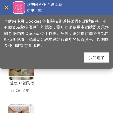
跳
遊桃園 APP 全新上線
到
立即下載
導覽
關閉
主
桃園觀光導覽網
首頁
>
想去的地方
>
美食、購物
>
提緣客家小館
要
本網站使用 Cookies 等相關技術以持續優化網站服務，並
內
有助於為您提供更佳的體驗，當您繼續使用本網站即表示您
容
同意我們的 Cookie 使用政策。另外，網站提供周邊景點自
提緣客家小館 周邊住宿
區
動偵測服務，建議您允許本網站取得您的位置資訊，以開啟
塊
及使用此智慧化服務。
共有 65 間店家
我知道了
雙魚83號民宿
7.61 公里