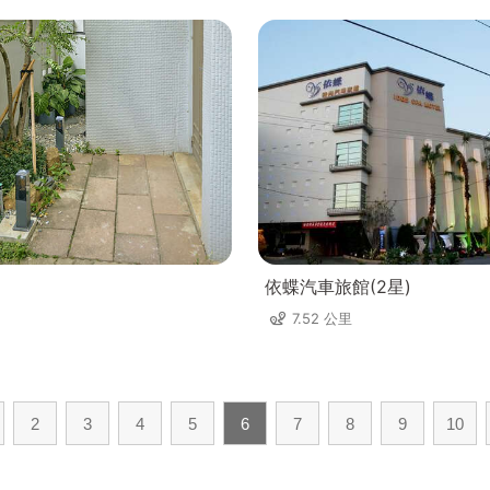
依蝶汽車旅館(2星)
7.52 公里
2
3
4
5
6
7
8
9
10