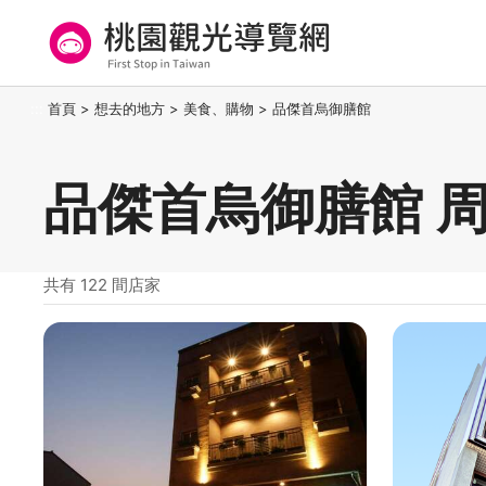
跳
到
主
要
桃園觀光導覽網
:::
首頁
>
想去的地方
>
美食、購物
>
品傑首烏御膳館
內
容
區
品傑首烏御膳館 
塊
共有 122 間店家