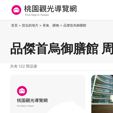
跳
到
主
要
桃園觀光導覽網
:::
首頁
>
想去的地方
>
美食、購物
>
品傑首烏御膳館
內
容
區
品傑首烏御膳館 
塊
共有 122 間店家