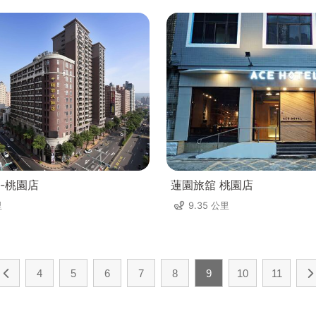
-桃園店
蓮園旅舘 桃園店
里
9.35 公里
4
5
6
7
8
9
10
11