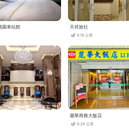
桃園車站館
天祥旅社
9.19 公里
麗華商務大飯店
里
9.26 公里