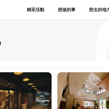
精采活動
想做的事
想去的地
宿