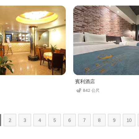
賓利酒店
842 公尺
2
3
4
5
6
7
8
9
10