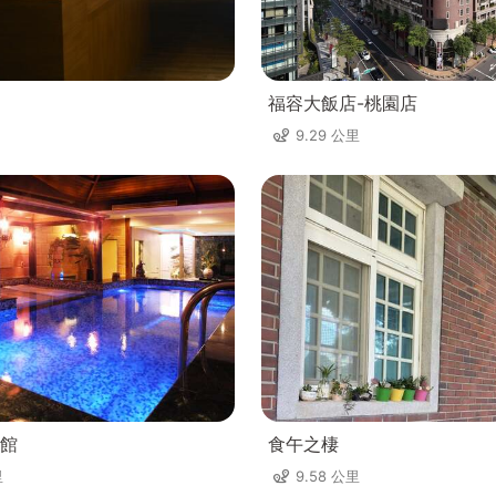
福容大飯店-桃園店
9.29 公里
館
食午之棲
里
9.58 公里