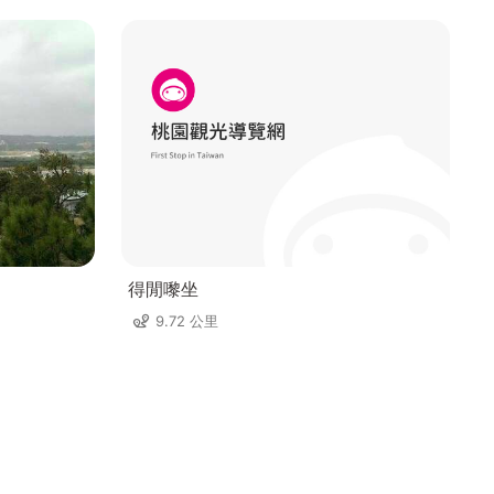
得閒嚟坐
9.72 公里