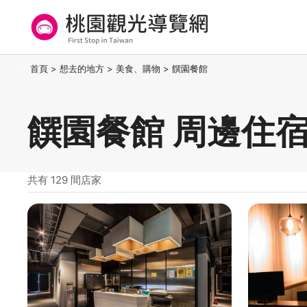
跳
到
主
要
桃園觀光導覽網
:::
首頁
>
想去的地方
>
美食、購物
>
饌園餐館
內
容
區
饌園餐館 周邊住
塊
共有 129 間店家