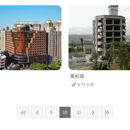
慕杉居
9.72 公里
9
10
11