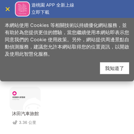
跳
遊桃園 APP 全新上線
到
立即下載
導覽
關閉
主
桃園觀光導覽網
首頁
>
想去的地方
>
美食、購物
>
蕃薯藤有機專賣-中壢景町店
要
本網站使用 Cookies 等相關技術以持續優化網站服務，並
內
有助於為您提供更佳的體驗，當您繼續使用本網站即表示您
容
同意我們的 Cookie 使用政策。另外，網站提供周邊景點自
蕃薯藤有機專賣-中壢
區
動偵測服務，建議您允許本網站取得您的位置資訊，以開啟
塊
及使用此智慧化服務。
景町店 周邊住宿
我知道了
共有 122 間店家
沐田汽車旅館
3.36 公里