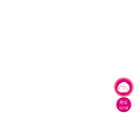
有事問小桃，一起遊桃園
附近
玩什麼