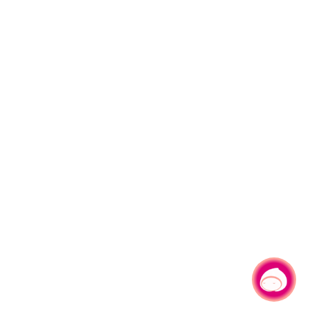
有事問小桃，一起遊桃園
|