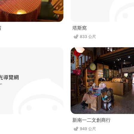
宿
塔斯窩
833 公尺
新南一二文創商行
949 公尺