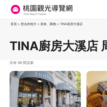
跳
到
主
要
桃園觀光導覽網
:::
首頁
>
想去的地方
>
美食、購物
>
TINA廚房大溪店
內
容
區
TINA廚房大溪店
塊
共有 98 間店家