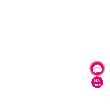
有事問小桃，一起遊桃園
|
附近
玩什麼