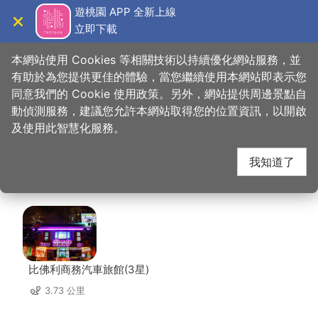
跳
遊桃園 APP 全新上線
到
立即下載
導覽
關閉
主
桃園觀光導覽網
首頁
>
想去的地方
>
美食、購物
>
柚子花花青春客家菜─桃園店
要
本網站使用 Cookies 等相關技術以持續優化網站服務，並
內
有助於為您提供更佳的體驗，當您繼續使用本網站即表示您
容
同意我們的 Cookie 使用政策。另外，網站提供周邊景點自
柚子花花青春客家菜─
區
動偵測服務，建議您允許本網站取得您的位置資訊，以開啟
塊
及使用此智慧化服務。
桃園店 周邊住宿
我知道了
共有 106 間店家
比佛利商務汽車旅館(3星)
3.73 公里