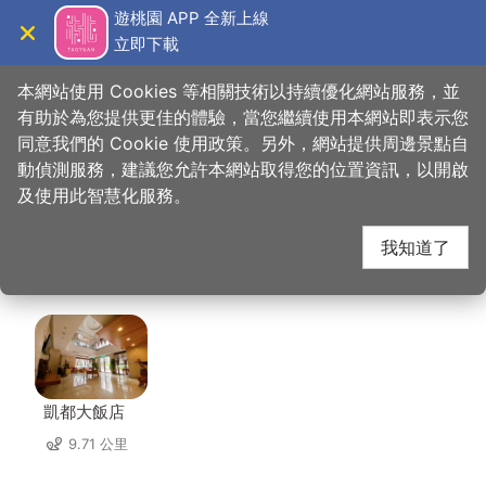
跳
遊桃園 APP 全新上線
到
立即下載
導覽
關閉
主
桃園觀光導覽網
首頁
>
想去的地方
>
美食、購物
>
柚子花花青春客家菜─桃園店
要
本網站使用 Cookies 等相關技術以持續優化網站服務，並
內
有助於為您提供更佳的體驗，當您繼續使用本網站即表示您
容
同意我們的 Cookie 使用政策。另外，網站提供周邊景點自
柚子花花青春客家菜─
區
動偵測服務，建議您允許本網站取得您的位置資訊，以開啟
塊
及使用此智慧化服務。
桃園店 周邊住宿
我知道了
共有 106 間店家
凱都大飯店
9.71 公里