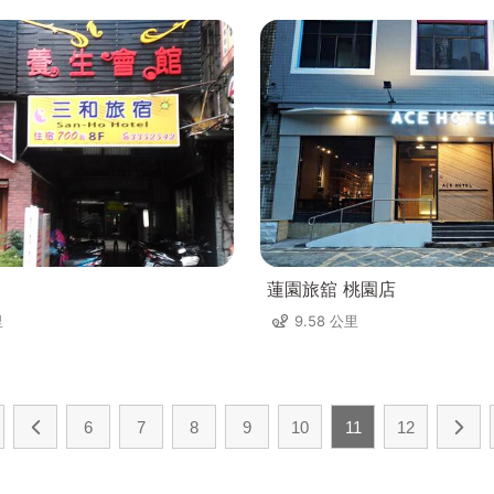
蓮園旅舘 桃園店
里
9.58 公里
6
7
8
9
10
11
12