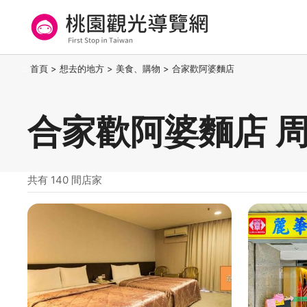
跳
到
主
要
桃園觀光導覽網
:::
首頁
>
想去的地方
>
美食、購物
>
合家歡阿婆麵店
內
容
區
合家歡阿婆麵店 
塊
共有 140 間店家